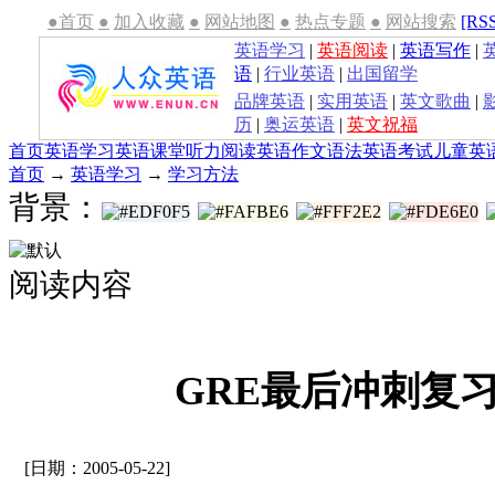
●首页
●
加入收藏
●
网站地图
●
热点专题
●
网站搜索
[RS
英语学习
|
英语阅读
|
英语写作
|
语
|
行业英语
|
出国留学
品牌英语
|
实用英语
|
英文歌曲
|
历
|
奥运英语
|
英文祝福
首页
英语学习
英语课堂
听力
阅读
英语作文
语法
英语考试
儿童英
首页
→
英语学习
→
学习方法
背景：
阅读内容
GRE最后冲刺复
[日期：2005-05-22]