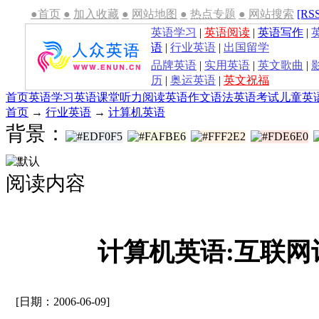
●首页
●
加入收藏
●
网站地图
●
热点专题
●
网站搜索
[RS
英语学习
|
英语阅读
|
英语写作
|
语
|
行业英语
|
出国留学
品牌英语
|
实用英语
|
英文歌曲
|
历
|
奥运英语
|
英文祝福
首页
英语学习
英语课堂
听力
阅读
英语作文
语法
英语考试
儿童英
首页
→
行业英语
→
计算机英语
背景：
阅读内容
计算机英语:互联网
[日期：2006-06-09]