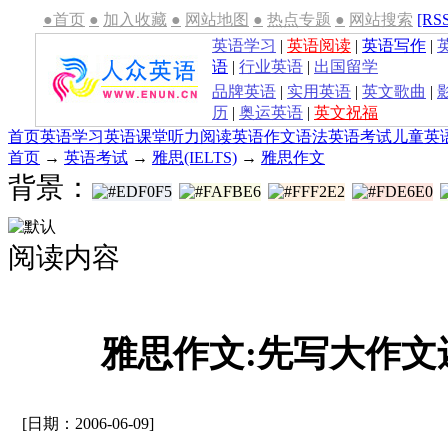
●首页
●
加入收藏
●
网站地图
●
热点专题
●
网站搜索
[RS
英语学习
|
英语阅读
|
英语写作
|
语
|
行业英语
|
出国留学
品牌英语
|
实用英语
|
英文歌曲
|
历
|
奥运英语
|
英文祝福
首页
英语学习
英语课堂
听力
阅读
英语作文
语法
英语考试
儿童英
首页
→
英语考试
→
雅思(IELTS)
→
雅思作文
背景：
阅读内容
雅思作文:先写大作文
[日期：2006-06-09]