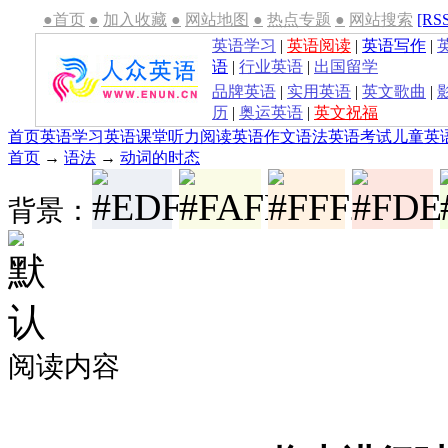
●首页
●
加入收藏
●
网站地图
●
热点专题
●
网站搜索
[RS
英语学习
|
英语阅读
|
英语写作
|
语
|
行业英语
|
出国留学
品牌英语
|
实用英语
|
英文歌曲
|
历
|
奥运英语
|
英文祝福
首页
英语学习
英语课堂
听力
阅读
英语作文
语法
英语考试
儿童英
首页
→
语法
→
动词的时态
背景：
阅读内容