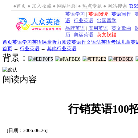
●首页
●
加入收藏
●
网站地图
●
热点专题
●
网站搜索
[RS
英语学习
|
英语阅读
|
英语写作
|
语
|
行业英语
|
出国留学
品牌英语
|
实用英语
|
英文歌曲
|
历
|
奥运英语
|
英文祝福
首页
英语学习
英语课堂
听力
阅读
英语作文
语法
英语考试
儿童英
首页
→
行业英语
→
其他行业英语
背景：
阅读内容
行销英语100招(
[日期：2006-06-26]