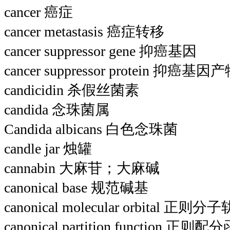
cancer 癌症
cancer metastasis 癌症转移
cancer suppressor gene 抑癌基因
cancer suppressor protein
candicidin 杀假丝菌素
candida 念珠菌属
Candida albicans 白色念珠菌
candle jar 烛罐
cannabin 大麻苷；大麻碱
canonical base 规范碱基
canonical molecular orbital 正则分
canonical partition function 正则