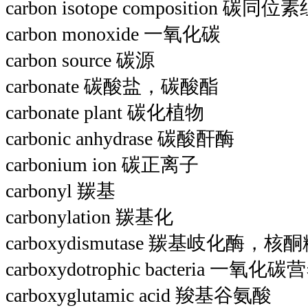
carbon isotope composition 碳同位
carbon monoxide 一氧化碳
carbon source 碳源
carbonate 碳酸盐，碳酸酯
carbonate plant 碳化植物
carbonic anhydrase 碳酸酐酶
carbonium ion 碳正离子
carbonyl 羰基
carbonylation 羰基化
carboxydismutase 羰基岐化酶
carboxydotrophic bacteria 一氧化
carboxyglutamic acid 羧基谷氨酸