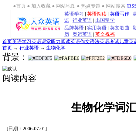
●首页
●
加入收藏
●
网站地图
●
热点专题
●
网站搜索
[RS
英语学习
|
英语阅读
|
英语写作
|
语
|
行业英语
|
出国留学
品牌英语
|
实用英语
|
英文歌曲
|
历
|
奥运英语
|
英文祝福
首页
英语学习
英语课堂
听力
阅读
英语作文
语法
英语考试
儿童英
首页
→
行业英语
→
生物化学
背景：
阅读内容
生物化学词汇
[日期：2006-07-01]