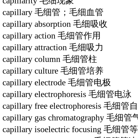
capillarity 毛细现象
capillary 毛细管；毛细血管
capillary absorption 毛细吸收
capillary action 毛细管作用
capillary attraction 毛细吸力
capillary column 毛细管柱
capillary culture 毛细管培养
capillary electrode 毛细管电极
capillary electrophoresis 毛细管电泳
capillary free electrophoresis
capillary gas chromatography 
capillary isoelectric focusing 