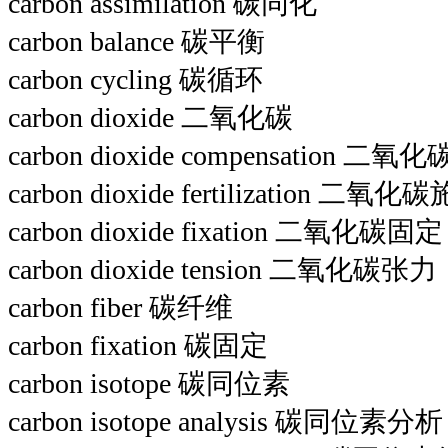
carbon assimilation 碳同化
carbon balance 碳平衡
carbon cycling 碳循环
carbon dioxide 二氧化碳
carbon dioxide compensation 二
carbon dioxide fertilization 二氧化
carbon dioxide fixation 二氧化碳固定
carbon dioxide tension 二氧化碳张力
carbon fiber 碳纤维
carbon fixation 碳固定
carbon isotope 碳同位素
carbon isotope analysis 碳同位素分析