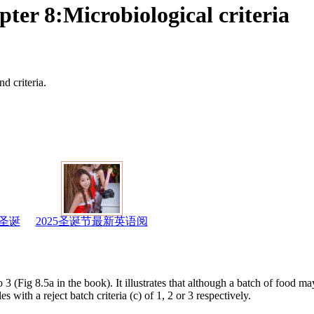
8:Microbiological criteria
d criteria.
圣诞
2025圣诞节最新英语阅
 3 (Fig 8.5a in the book). It illustrates that although a batch of food m
with a reject batch criteria (c) of 1, 2 or 3 respectively.