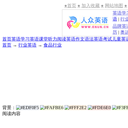
●首页
●
加入收藏
●
网站地图
●
英语学
语
|
行
品牌英
历
|
奥
首页
英语学习
英语课堂
听力
阅读
英语作文
语法
英语考试
儿童英
首页
→
行业英语
→
食品行业
背景：
阅读内容