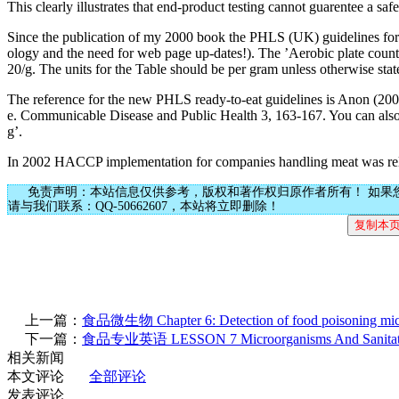
This clearly illustrates that end-product testing cannot guarentee a 
Since the publication of my 2000 book the PHLS (UK) guidelines for r
ology and the need for web page up-dates!). The ’Aerobic plate count’ 
20/g. The units for the Table should be per gram unless otherwise state
The reference for the new PHLS ready-to-eat guidelines is Anon (2000)
e. Communicable Disease and Public Health 3, 163-167. You can also
g’.
In 2002 HACCP implementation for companies handling meat was relea
免责声明：本站信息仅供参考，版权和著作权归原作者所有！ 如果
请与我们联系：QQ-50662607，本站将立即删除！
上一篇：
食品微生物 Chapter 6: Detection of food poisoning mic
下一篇：
食品专业英语 LESSON 7 Microorganisms And Sanitat
相关新闻
本文评论
全部评论
发表评论