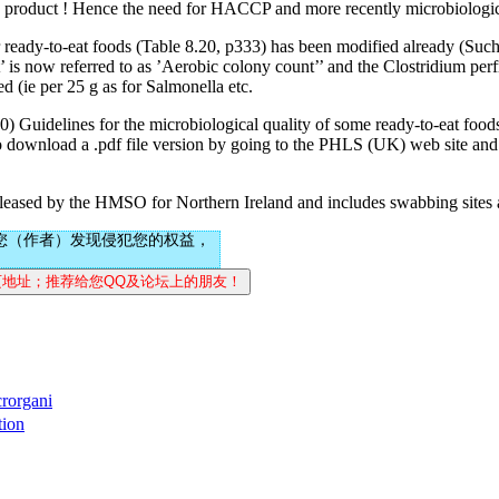
safe product ! Hence the need for HACCP and more recently microbiologi
eady-to-eat foods (Table 8.20, p333) has been modified already (Such 
is now referred to as ’Aerobic colony count’’ and the Clostridium perfr
d (ie per 25 g as for Salmonella etc.
 Guidelines for the microbiological quality of some ready-to-eat foods 
 download a .pdf file version by going to the PHLS (UK) web site and
sed by the HMSO for Northern Ireland and includes swabbing sites an
您（作者）发现侵犯您的权益，
rorgani
ion