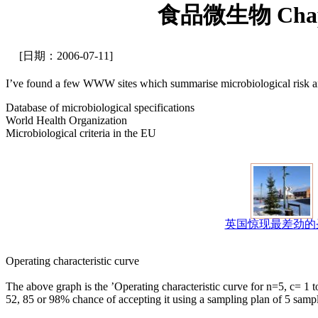
食品微生物 Chapter 
[日期：2006-07-11]
I’ve found a few WWW sites which summarise microbiological risk an
Database of microbiological specifications
World Health Organization
Microbiological criteria in the EU
英国惊现最差劲的
Operating characteristic curve
The above graph is the ’Operating characteristic curve for n=5, c= 1 to
52, 85 or 98% chance of accepting it using a sampling plan of 5 samples 