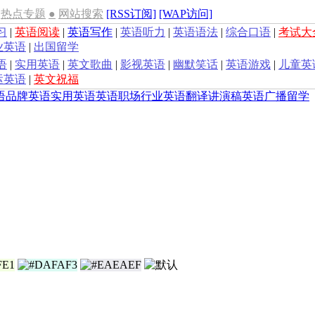
热点专题
●
网站搜索
[RSS订阅]
[WAP访问]
习
|
英语阅读
|
英语写作
|
英语听力
|
英语语法
|
综合口语
|
考试大
业英语
|
出国留学
语
|
实用英语
|
英文歌曲
|
影视英语
|
幽默笑话
|
英语游戏
|
儿童英
运英语
|
英文祝福
语
品牌英语
实用英语
英语职场
行业英语
翻译
讲演稿
英语广播
留学