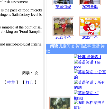
cal risk assessment.
英国惊现
2025圣诞
is the pace of food microbi
ingens Satisfactory level is
sampled at the point of sal
 clicking on ’Food Samplin
2025年圣
2025年圣
d microbiological criteria.
阅读
儿童阅读
英语故事
童话
诗
歌
珍娜·詹姆森 J
英语笑话:The
poor
英语笑话:办公室
阅读：
次
的
【
推荐
】 【
打印
】
英语笑话：所有
的烟
英语笑话：I
forgot
陶斯咏档案照片
简历