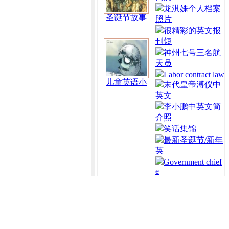
龙淇姝个人档案
圣诞节故事
照片
很精彩的英文报
刊短
神州七号三名航
天员
Labor contract law
儿童英语小
末代皇帝溥仪中
英文
李小鹏中英文简
介照
笑话集锦
最新圣诞节/新年
英
Government chief
e