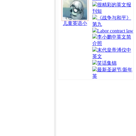
很精彩的英文报
刊短
《战争与和平》
儿童英语小
第九
Labor contract law
李小鹏中英文简
介照
末代皇帝溥仪中
英文
笑话集锦
最新圣诞节/新年
英