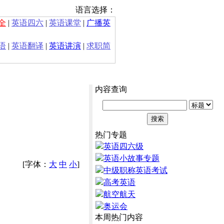
语言选择：
全
|
英语四六
|
英语课堂
|
广播英
语
|
英语翻译
|
英语讲演
|
求职简
内容查询
热门专题
英语四六级
英语小故事专题
[字体：
大
中
小
]
中级职称英语考试
高考英语
航空航天
奥运会
本周热门内容