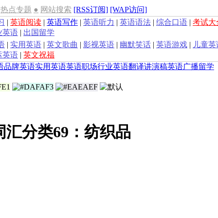
热点专题
●
网站搜索
[RSS订阅]
[WAP访问]
习
|
英语阅读
|
英语写作
|
英语听力
|
英语语法
|
综合口语
|
考试大
业英语
|
出国留学
语
|
实用英语
|
英文歌曲
|
影视英语
|
幽默笑话
|
英语游戏
|
儿童英
运英语
|
英文祝福
语
品牌英语
实用英语
英语职场
行业英语
翻译
讲演稿
英语广播
留学
词汇分类69：纺织品