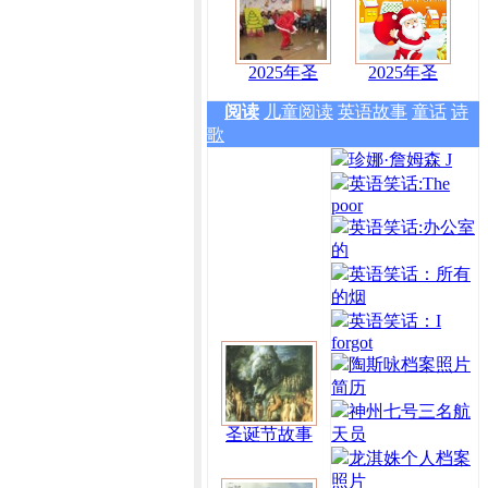
2025年圣
2025年圣
阅读
儿童阅读
英语故事
童话
诗
歌
珍娜·詹姆森 J
英语笑话:The
poor
英语笑话:办公室
的
英语笑话：所有
的烟
英语笑话：I
forgot
陶斯咏档案照片
简历
神州七号三名航
圣诞节故事
天员
龙淇姝个人档案
照片