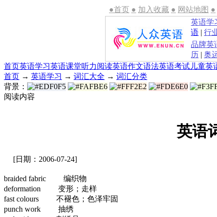
●首页
●
加入收藏
●
网站地图
●
英语学
语
|
行
品牌英
历
|
奥
首页
英语学习
英语课堂
听力
阅读
英语作文
语法
英语考试
儿童英
首页
→
英语学习
→
词汇大全
→
词汇分类
背景：
阅读内容
英语
[日期：2006-07-24]
braided fabric 编织物
deformation 变形；走样
fast colours 不褪色；色泽牢固
punch work 抽绣