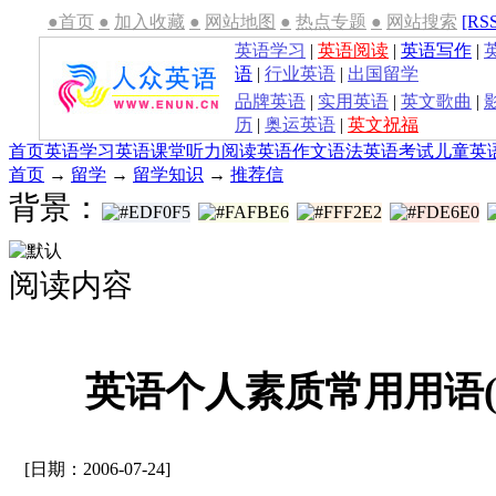
●首页
●
加入收藏
●
网站地图
●
热点专题
●
网站搜索
[RS
英语学习
|
英语阅读
|
英语写作
|
语
|
行业英语
|
出国留学
品牌英语
|
实用英语
|
英文歌曲
|
历
|
奥运英语
|
英文祝福
首页
英语学习
英语课堂
听力
阅读
英语作文
语法
英语考试
儿童英
首页
→
留学
→
留学知识
→
推荐信
背景：
阅读内容
英语个人素质常用用语(
[日期：2006-07-24]