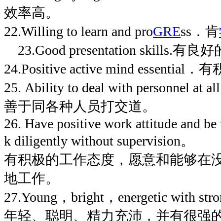
效率高。
22.Willing to learn and pro
GRE
ss．肯
23.Good presentation skills
24.Positive active mind esse
25. Ability to deal with personnel at al
善于同各种人员打交道。
26. Have positive work attitude and be 
k diligently without supervision。
有积极的工作态度，愿意和能够在
地工作。
27.Young，bright，energetic with stron
年轻、聪明、精力充沛，并有很强