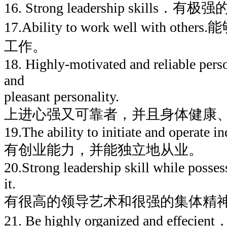
16. Strong leadership skills
17.Ability to work well with 
工作。
18. Highly-motivated and reliable perso
and
pleasant personality.
上进心强又可靠者，并且身体健康
19.The ability to initiate and operate i
有创业能力，并能独立地从业。
20.Strong leadership skill while posse
it.
有很高的领导艺术和很强的集体精
21. Be highly organized and e