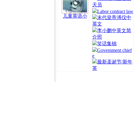
天员
Labor contract law
儿童英语小
末代皇帝溥仪中
英文
李小鹏中英文简
介照
笑话集锦
Government chief
e
最新圣诞节/新年
英