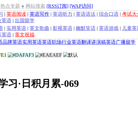
热点专题
●
网站搜索
[RSS订阅]
[WAP访问]
习
|
英语阅读
|
英语写作
|
英语听力
|
英语语法
|
综合口语
|
考试大
业英语
|
出国留学
语
|
实用英语
|
英文歌曲
|
影视英语
|
幽默笑话
|
英语游戏
|
儿童英
运英语
|
英文祝福
语
品牌英语
实用英语
英语职场
行业英语
翻译
讲演稿
英语广播
留学
学习·日积月累-069