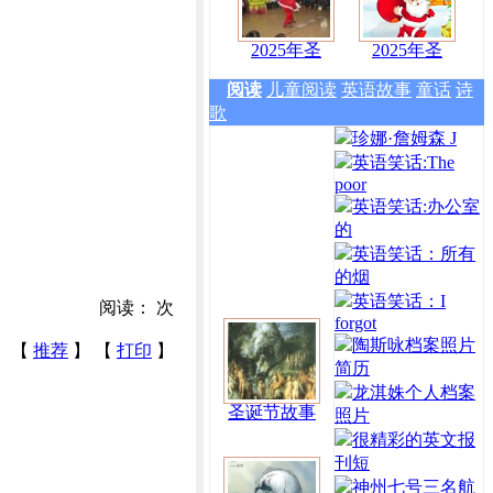
2025年圣
2025年圣
阅读
儿童阅读
英语故事
童话
诗
歌
珍娜·詹姆森 J
英语笑话:The
poor
英语笑话:办公室
的
英语笑话：所有
的烟
英语笑话：I
阅读：
次
forgot
陶斯咏档案照片
【
推荐
】 【
打印
】
简历
龙淇姝个人档案
圣诞节故事
照片
很精彩的英文报
刊短
神州七号三名航