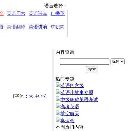
语言选择：
全
|
英语四六
|
英语课堂
|
广播英
语
|
英语翻译
|
英语讲演
|
求职简
内容查询
热门专题
英语四六级
英语小故事专题
[字体：
大
中
小
]
中级职称英语考试
高考英语
航空航天
奥运会
本周热门内容