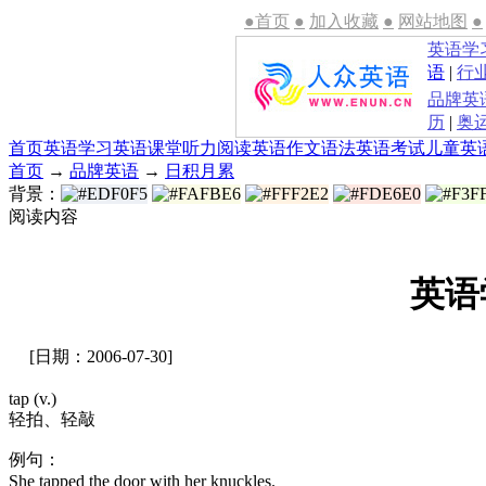
●首页
●
加入收藏
●
网站地图
●
英语学
语
|
行
品牌英
历
|
奥
首页
英语学习
英语课堂
听力
阅读
英语作文
语法
英语考试
儿童英
首页
→
品牌英语
→
日积月累
背景：
阅读内容
英语
[日期：2006-07-30]
tap (v.)
轻拍、轻敲
例句：
She tapped the door with her knuckles.