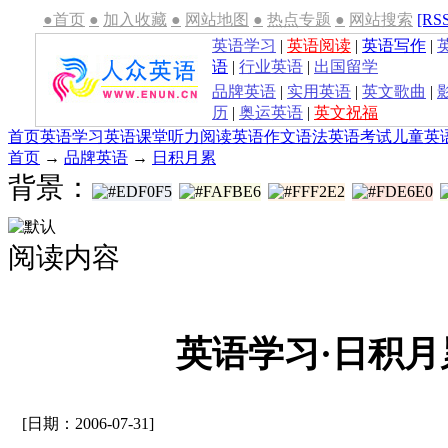
●首页
●
加入收藏
●
网站地图
●
热点专题
●
网站搜索
[RS
英语学习
|
英语阅读
|
英语写作
|
语
|
行业英语
|
出国留学
品牌英语
|
实用英语
|
英文歌曲
|
历
|
奥运英语
|
英文祝福
首页
英语学习
英语课堂
听力
阅读
英语作文
语法
英语考试
儿童英
首页
→
品牌英语
→
日积月累
背景：
阅读内容
英语学习·日积月累
[日期：2006-07-31]