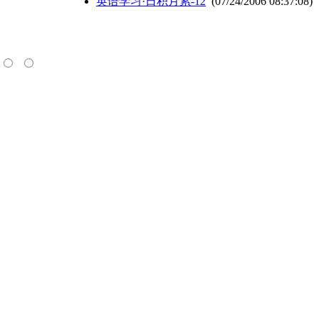
英语学习·日积月累-12
(07/24/2006 08:37:08)