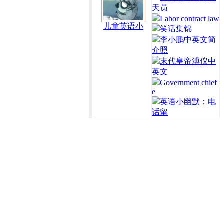
天员
Labor contract law
儿童英语小
笑话集锦
李小鹏中英文简
介照
末代皇帝溥仪中
英文
Government chief
e
英语小幽默：电
话留