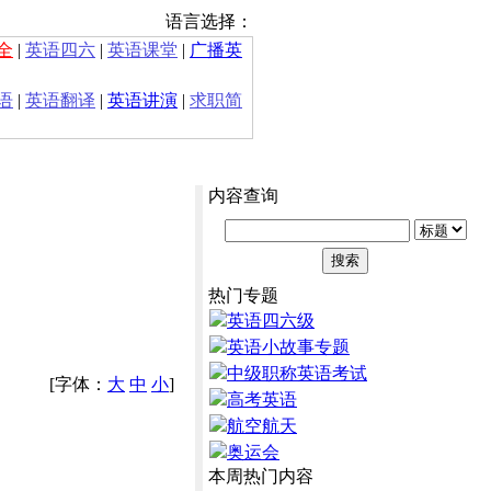
语言选择：
全
|
英语四六
|
英语课堂
|
广播英
语
|
英语翻译
|
英语讲演
|
求职简
内容查询
热门专题
英语四六级
英语小故事专题
中级职称英语考试
[字体：
大
中
小
]
高考英语
航空航天
奥运会
本周热门内容