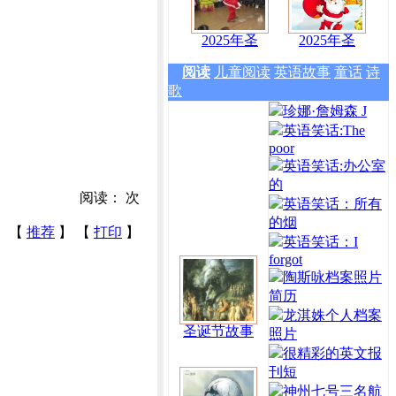
2025年圣
2025年圣
阅读
儿童阅读
英语故事
童话
诗
歌
珍娜·詹姆森 J
英语笑话:The
poor
英语笑话:办公室
的
阅读：
次
英语笑话：所有
的烟
【
推荐
】 【
打印
】
英语笑话：I
forgot
陶斯咏档案照片
简历
龙淇姝个人档案
圣诞节故事
照片
很精彩的英文报
刊短
神州七号三名航