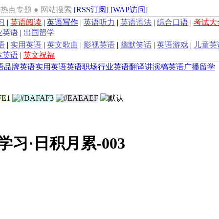
热点专题
●
网站搜索
[RSS订阅]
[WAP访问]
习
|
英语阅读
|
英语写作
|
英语听力
|
英语语法
|
综合口语
|
考试大
业英语
|
出国留学
语
|
实用英语
|
英文歌曲
|
影视英语
|
幽默笑话
|
英语游戏
|
儿童英
运英语
|
英文祝福
语
品牌英语
实用英语
英语职场
行业英语
翻译
讲演稿
英语广播
留学
学习·日积月累-003