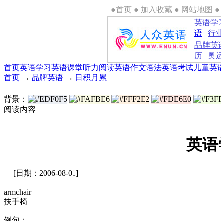
●首页
●
加入收藏
●
网站地图
●
英语学
语
|
行
品牌英
历
|
奥
首页
英语学习
英语课堂
听力
阅读
英语作文
语法
英语考试
儿童英
首页
→
品牌英语
→
日积月累
背景：
阅读内容
英语
[日期：2006-08-01]
armchair
扶手椅
例句：