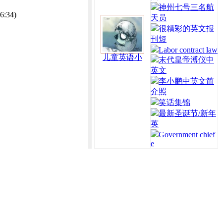
神州七号三名航
6:34)
天员
很精彩的英文报
刊短
Labor contract law
儿童英语小
末代皇帝溥仪中
英文
李小鹏中英文简
介照
笑话集锦
最新圣诞节/新年
英
Government chief
e