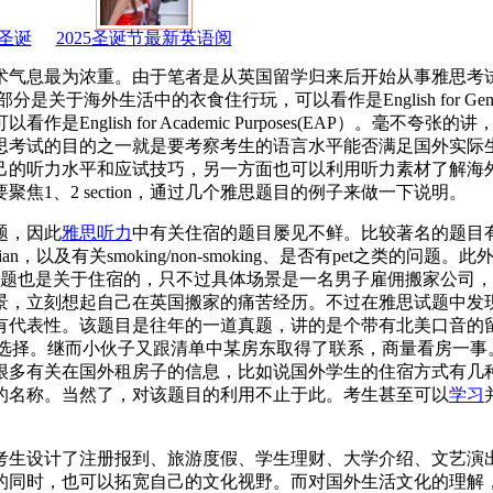
圣诞
2025圣诞节最新英语阅
术气息最为浓重。由于笔者是从英国留学归来后开始从事雅思考
部分是关于海外生活中的衣食住行玩，可以看作是English for General
是English for Academic Purposes(EAP）。毫不
思考试的目的之一就是要考察考生的语言水平能否满足国外实际
己的听力水平和应试技巧，另一方面也可以利用听力素材了解海
1、2 section，通过几个雅思题目的例子来做一下说明。
题，因此
雅思
听力
中有关住宿的题目屡见不鲜。比较著名的题目有日本
etarian，以及有关smoking/non-smoking、是否有pet之类的
新题也是关于住宿的，只不过具体场景是一名男子雇佣搬家公司
景，立刻想起自己在英国搬家的痛苦经历。不过在雅思试题中发
表性。该题目是往年的一道真题，讲的是个带有北美口音的留学生
一张清单供其从中选择。继而小伙子又跟清单中某房东取得了联系，商量看房
很多有关在国外租房子的信息，比如说国外学生的住宿方式有几
的名称。当然了，对该题目的利用不止于此。考生甚至可以
学习
ion还帮考生设计了注册报到、旅游度假、学生理财、大学介绍、文艺
的同时，也可以拓宽自己的文化视野。而对国外生活文化的理解