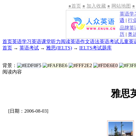
●首页
●
加入收藏
●
网站地图
●
英语学
语
|
行
品牌英
历
|
奥
首页
英语学习
英语课堂
听力
阅读
英语作文
语法
英语考试
儿童英
首页
→
英语考试
→
雅思(IELTS)
→
IELTS考试题库
背景：
阅读内容
雅思
[日期：2006-08-03]