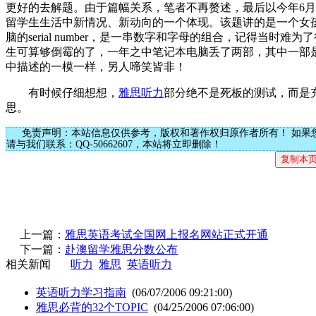
更好的去解题。由于篇幅关系，笔者不再赘述，最后以今年6月
留学生生活中新情况、新动向的一个体现。该题讲的是一个女孩家
脑的serial number，是一串数字和字母的组合，记得当
生可算够倒霉的了，一年之中笔记本电脑丢了两部，其中一部
中描述的一模一样，另人啼笑皆非！
有时候仔细想想，
雅思
听力
部分绝不是死板的测试，而是
思。
免责声明：本站信息仅供参考，版权和著作权归原作者所有！ 如果
请与我们联系：QQ-50662607，本站将立即删除！
上一篇：
雅思英语考试全国网上报名网站正式开通
下一篇：
赴澳留学雅思分数公布
相关新闻
听力
雅思
英语听力
英语听力学习指南
(06/07/2006 09:21:00)
雅思必背的32个TOPIC
(04/25/2006 07:06:00)