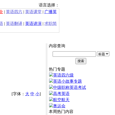
语言选择：
全
|
英语四六
|
英语课堂
|
广播英
语
|
英语翻译
|
英语讲演
|
求职简
内容查询
热门专题
英语四六级
英语小故事专题
中级职称英语考试
高考英语
[字体：
大
中
小
]
航空航天
奥运会
本周热门内容