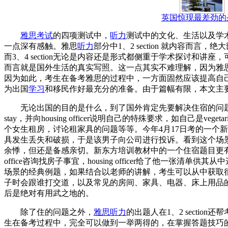
英国惊现最差劲的
雅思
考试
的四项测试中，
听力
测试中的文化、生活以及学
一点深有感触。雅思
听力
部分中1、2 section 就内容而言，绝大
而3、4 section无论是内容还是形式都侧重于学术探讨和讲座，可以看作
而言就是国外生活的真实写照。这一点其实不难理解，因为雅
因为如此，考生在备考雅思的过程中，一方面固然应该提高自
为出国
学习
和移民作好最充分的准备。由于篇幅有限，本文主要聚焦
无论出国的目的是什么，到了国外肯定先要解决住宿的问
stay，并向housing officer说明自己的特殊要求，如自己是veg
个女生租房，讨论租家具的问题等等。今年4月17日考的一个
具发生丢失和破损，于是该男子向公司进行投诉。看到这个场
余悸，但还是备感亲切。新东方培训教材中的一个住宿题目更有代
office咨询找房子事宜，housing officer给了他
场景的经典例题，如果结合以老师的讲解，考生可以从中获取
子时会跟谁打交道，以及常见的房间、家具、电器、床上用品
后是绝对有用武之地的。
除了住的问题之外，
雅思
听力
的出题人在1、2 sect
生在备考过程中，完全可以做到一举两得的，在掌握答题技巧