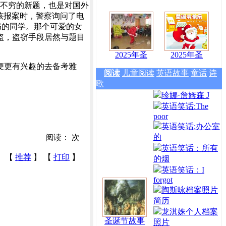
出不穷的新题，也是对国外
女孩报案时，警察询问了电
读书的同学。那个可爱的女
盗，盗窃手段居然与题目
2025年圣
2025年圣
便更有兴趣的去备考雅
阅读
儿童阅读
英语故事
童话
诗
歌
珍娜·詹姆森 J
英语笑话:The
poor
英语笑话:办公室
的
阅读：
次
英语笑话：所有
【
推荐
】 【
打印
】
的烟
英语笑话：I
forgot
陶斯咏档案照片
简历
龙淇姝个人档案
圣诞节故事
照片