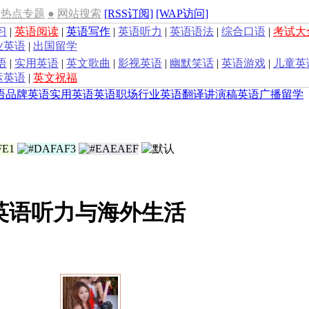
热点专题
●
网站搜索
[RSS订阅]
[WAP访问]
习
|
英语阅读
|
英语写作
|
英语听力
|
英语语法
|
综合口语
|
考试大
业英语
|
出国留学
语
|
实用英语
|
英文歌曲
|
影视英语
|
幽默笑话
|
英语游戏
|
儿童英
运英语
|
英文祝福
语
品牌英语
实用英语
英语职场
行业英语
翻译
讲演稿
英语广播
留学
英语听力与海外生活