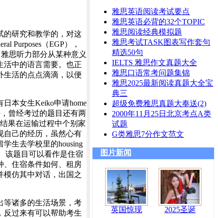
雅思英语阅读考试要点
雅思英语必背的32个TOPIC
雅思阅读经典模拟题
试的研究和教学的，对这
雅思考试TASK图表写作套句
 Purposes（EGP），
精选50句
夸张的讲，雅思听力部分从某种意义
IELTS 雅思作文真题大全
生活中的语言需要。也正
雅思口语常考问题集锦
外生活的点点滴滴，以便
雅思2025最新阅读真题大全宝
典三
女生Keiko申请home
超级免费雅思真题大奉送(2)
问题。此外，曾经考过的题目还有两
2000年11月25日北京考点A类
，结果在运输过程中个别家
试题
现自己的经历，虽然心有
G类雅思7分作文范文
去学校里的housing
图片新闻
一事。该题目可以看作是住宿
种、住宿条件如何、租房
并模仿其中对话，出国之
演出等诸多的生活场景，考
英国惊现
2025圣诞
，反过来有可以帮助考生