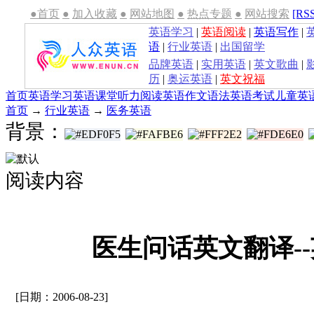
●首页
●
加入收藏
●
网站地图
●
热点专题
●
网站搜索
[RS
英语学习
|
英语阅读
|
英语写作
|
语
|
行业英语
|
出国留学
品牌英语
|
实用英语
|
英文歌曲
|
历
|
奥运英语
|
英文祝福
首页
英语学习
英语课堂
听力
阅读
英语作文
语法
英语考试
儿童英
首页
→
行业英语
→
医务英语
背景：
阅读内容
医生问话英文翻译-
[日期：2006-08-23]