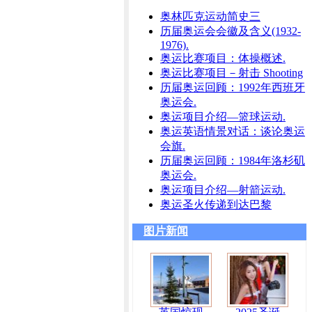
奥林匹克运动简史三
历届奥运会会徽及含义(1932-
1976).
奥运比赛项目：体操概述.
奥运比赛项目－射击 Shooting
历届奥运回顾：1992年西班牙
奥运会.
奥运项目介绍—篮球运动.
奥运英语情景对话：谈论奥运
会旗.
历届奥运回顾：1984年洛杉矶
奥运会.
奥运项目介绍—射箭运动.
奥运圣火传递到达巴黎
图片新闻