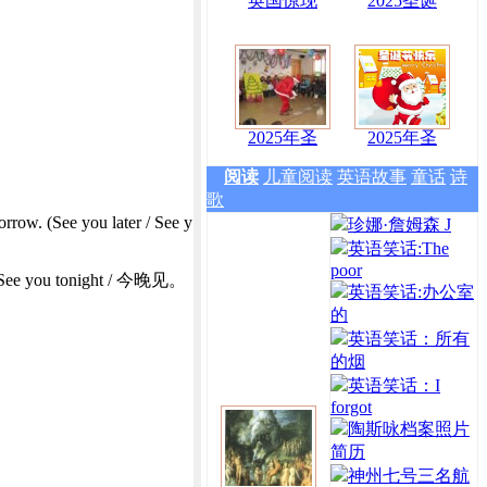
英国惊现
2025圣诞
2025年圣
2025年圣
阅读
儿童阅读
英语故事
童话
诗
歌
row. (See you later / See y
珍娜·詹姆森 J
英语笑话:The
poor
u tonight / 今晚见。
英语笑话:办公室
的
英语笑话：所有
的烟
英语笑话：I
forgot
陶斯咏档案照片
简历
神州七号三名航