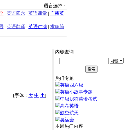
语言选择：
全
|
英语四六
|
英语课堂
|
广播英
语
|
英语翻译
|
英语讲演
|
求职简
内容查询
热门专题
英语四六级
英语小故事专题
[字体：
大
中
小
]
中级职称英语考试
高考英语
航空航天
奥运会
本周热门内容