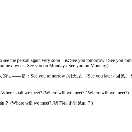
e the person again very soon – is: See you tomorrow / See you tomor
ee you next week. See you on Monday / See you on Monday.)
tomorrow /明天见。(See you later / 回见。 See yo
Where shall we meet? (Where will we meet? / Where will we meet?)
(Where will we meet? /我们在哪里见面？)