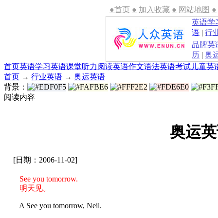
●首页
●
加入收藏
●
网站地图
●
英语学
语
|
行
品牌英
历
|
奥
首页
英语学习
英语课堂
听力
阅读
英语作文
语法
英语考试
儿童英
首页
→
行业英语
→
奥运英语
背景：
阅读内容
奥运英
[日期：2006-11-02]
See you tomorrow.
明天见。
A See you tomorrow, Neil.