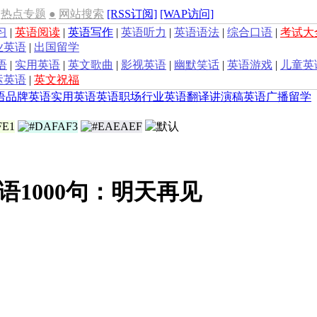
热点专题
●
网站搜索
[RSS订阅]
[WAP访问]
习
|
英语阅读
|
英语写作
|
英语听力
|
英语语法
|
综合口语
|
考试大
业英语
|
出国留学
语
|
实用英语
|
英文歌曲
|
影视英语
|
幽默笑话
|
英语游戏
|
儿童英
运英语
|
英文祝福
语
品牌英语
实用英语
英语职场
行业英语
翻译
讲演稿
英语广播
留学
语1000句：明天再见