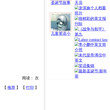
圣诞节故事
天员
龙淇姝个人档案
照片
很精彩的英文报
刊短
《战争与和平》
儿童英语小
第九
Labor contract law
李小鹏中英文简
介照
末代皇帝溥仪中
英文
笑话集锦
最新圣诞节/新年
英
阅读：
次
【
推荐
】 【
打印
】