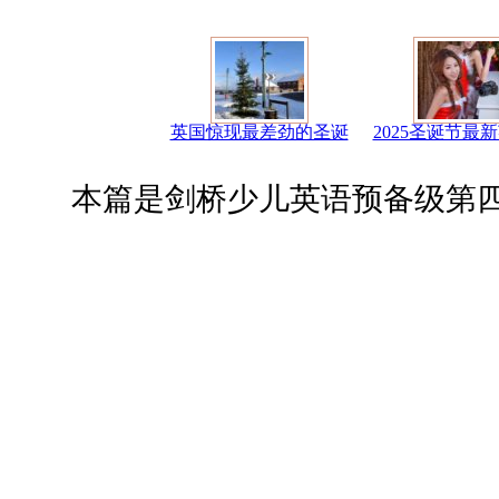
英国惊现最差劲的圣诞
2025圣诞节最
本篇是剑桥少儿英语预备级第四