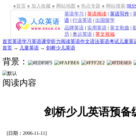
●首页
●
加入收藏
●
网站地图
●
热点专题
●
网站搜索
[RS
英语学习
|
英语阅读
|
英语写作
|
语
|
行业英语
|
出国留学
品牌英语
|
实用英语
|
英文歌曲
|
历
|
奥运英语
|
英文祝福
首页
英语学习
英语课堂
听力
阅读
英语作文
语法
英语考试
儿童英
首页
→
儿童英语
→
剑桥少儿英语
背景：
阅读内容
剑桥少儿英语预备级U
[日期：2006-11-11]