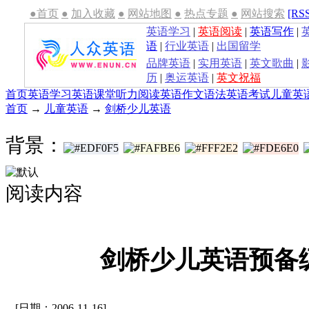
●首页
●
加入收藏
●
网站地图
●
热点专题
●
网站搜索
[RS
英语学习
|
英语阅读
|
英语写作
|
语
|
行业英语
|
出国留学
品牌英语
|
实用英语
|
英文歌曲
|
历
|
奥运英语
|
英文祝福
首页
英语学习
英语课堂
听力
阅读
英语作文
语法
英语考试
儿童英
首页
→
儿童英语
→
剑桥少儿英语
背景：
阅读内容
剑桥少儿英语预备级U
[日期：2006-11-16]