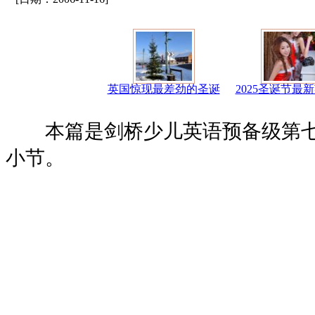
英国惊现最差劲的圣诞
2025圣诞节最
本篇是剑桥少儿英语预备级第七
小节。