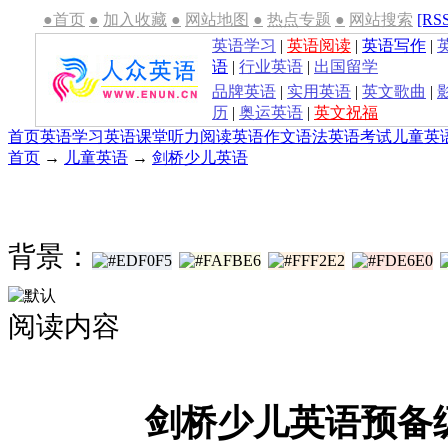
●首页
●
加入收藏
●
网站地图
●
热点专题
●
网站搜索
[RS
英语学习
|
英语阅读
|
英语写作
|
语
|
行业英语
|
出国留学
品牌英语
|
实用英语
|
英文歌曲
|
历
|
奥运英语
|
英文祝福
首页
英语学习
英语课堂
听力
阅读
英语作文
语法
英语考试
儿童英
首页
→
儿童英语
→
剑桥少儿英语
背景：
阅读内容
剑桥少儿英语预备级U