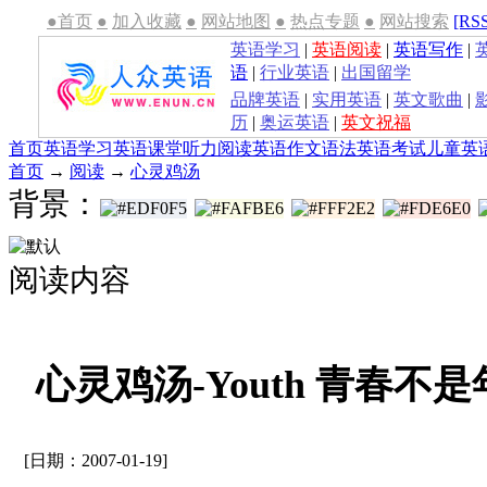
●首页
●
加入收藏
●
网站地图
●
热点专题
●
网站搜索
[RS
英语学习
|
英语阅读
|
英语写作
|
语
|
行业英语
|
出国留学
品牌英语
|
实用英语
|
英文歌曲
|
历
|
奥运英语
|
英文祝福
首页
英语学习
英语课堂
听力
阅读
英语作文
语法
英语考试
儿童英
首页
→
阅读
→
心灵鸡汤
背景：
阅读内容
心灵鸡汤-Youth 青春
[日期：2007-01-19]