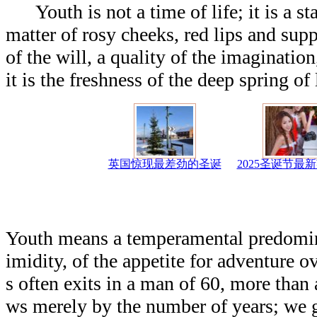
Youth is not a time of life; it is a stat
matter of rosy cheeks, red lips and suppl
of the will, a quality of the imaginatio
it is the freshness of the deep spring of 
英国惊现最差劲的圣诞
2025圣诞节最
Youth means a temperamental predomin
imidity, of the appetite for adventure ov
s often exits in a man of 60, more than
ws merely by the number of years; we 