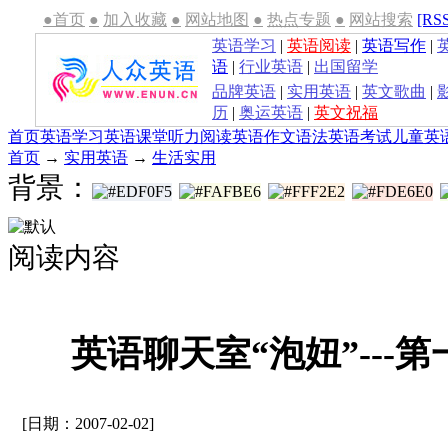
●首页
●
加入收藏
●
网站地图
●
热点专题
●
网站搜索
[RS
英语学习
|
英语阅读
|
英语写作
|
语
|
行业英语
|
出国留学
品牌英语
|
实用英语
|
英文歌曲
|
历
|
奥运英语
|
英文祝福
首页
英语学习
英语课堂
听力
阅读
英语作文
语法
英语考试
儿童英
首页
→
实用英语
→
生活实用
背景：
阅读内容
英语聊天室“泡妞”---
[日期：2007-02-02]