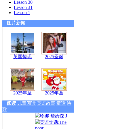
Lesson 30
Lesson 31
Lesson 1
图片新闻
英国惊现
2025圣诞
2025年圣
2025年圣
阅读
儿童阅读
英语故事
童话
诗
歌
珍娜·詹姆森 J
英语笑话:The
poor