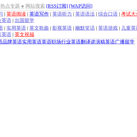
热点专题
●
网站搜索
[RSS订阅]
[WAP访问]
习
|
英语阅读
|
英语写作
|
英语听力
|
英语语法
|
综合口语
|
考试大
业英语
|
出国留学
语
|
实用英语
|
英文歌曲
|
影视英语
|
幽默笑话
|
英语游戏
|
儿童英
运英语
|
英文祝福
语
品牌英语
实用英语
英语职场
行业英语
翻译
讲演稿
英语广播
留学