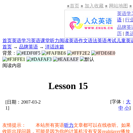
●首页
●
加入收藏
●
网站地图
●
英语学
语
|
行
品牌英
历
|
奥
首页
英语学习
英语课堂
听力
阅读
英语作文
语法
英语考试
儿童英
首页
→
品牌英语
→
洋话连篇
背景：
阅读内容
Lesson 15
[字体：
大
[日期：2007-03-2
1]
中
小
]
友情提示： 本站所有英语
听力
文章都可以在线收听。如果
收听出现问题，可能是因为你的计算机没有安装realplayer播放