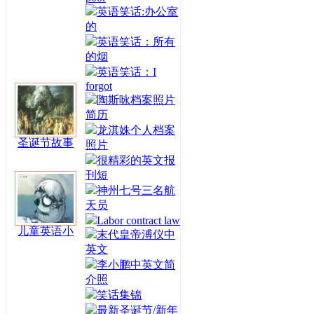
英语笑话:办公室
的
英语笑话：所有
的烟
英语笑话：I
forgot
陶斯咏档案照片
简历
龙淇姝个人档案
圣诞节故事
照片
很精彩的英文报
刊短
神州七号三名航
天员
Labor contract law
儿童英语小
末代皇帝溥仪中
英文
李小鹏中英文简
介照
笑话集锦
最新圣诞节/新年