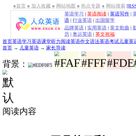
●首页
●
加入收藏
●
网站地图
●
热点专题
●
网站搜索
[RS
英语学习
|
英语阅读
|
英语写作
|
语
|
行业英语
|
出国留学
品牌英语
|
实用英语
|
英文歌曲
|
历
|
奥运英语
|
英文祝福
首页
英语学习
英语课堂
听力
阅读
英语作文
语法
英语考试
儿童英
首页
→
儿童英语
→
家长导读
背景：
阅读内容