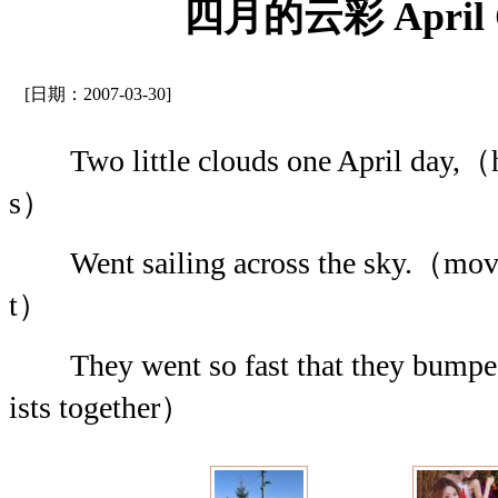
四月的云彩 April C
[日期：2007-03-30]
Two little clouds one April day,（ho
s）
Went sailing across the sky.（move fi
t）
They went so fast that they bumped
ists together）