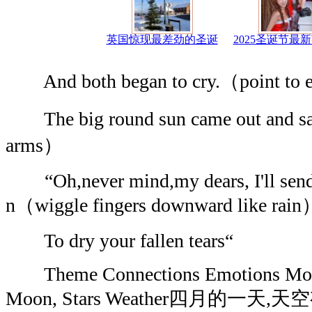
英国惊现最差劲的圣诞
2025圣诞节最
And both began to cry.（point to 
The big round sun came out and sa
arms）
“Oh,never mind,my dears, I'll send
n（wiggle fingers downward like rai
To dry your fallen tears“
Theme Connections Emotions Month
Moon, Stars Weather四月的一