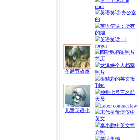
英语笑话:The
poor
英语笑话:办公室
的
英语笑话：所有
的烟
英语笑话：I
forgot
陶斯咏档案照片
简历
龙淇姝个人档案
圣诞节故事
照片
很精彩的英文报
刊短
神州七号三名航
天员
Labor contract law
儿童英语小
末代皇帝溥仪中
英文
李小鹏中英文简
介照
笑话集锦