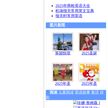
2025年商检英语大全
机场报关常用英文宝典
报关时常用英语
图片新闻
英国惊现
2025圣诞
2025年圣
2025年圣
阅读
儿童阅读
英语故事
童话
诗
歌
珍娜·詹姆森 J