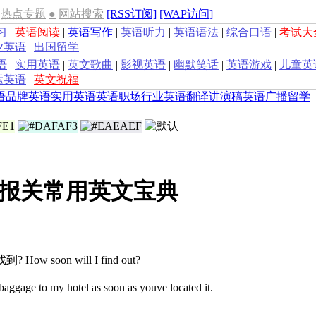
热点专题
●
网站搜索
[RSS订阅]
[WAP访问]
习
|
英语阅读
|
英语写作
|
英语听力
|
英语语法
|
综合口语
|
考试大
业英语
|
出国留学
语
|
实用英语
|
英文歌曲
|
影视英语
|
幽默笑话
|
英语游戏
|
儿童英
运英语
|
英文祝福
语
品牌英语
实用英语
英语职场
行业英语
翻译
讲演稿
英语广播
留学
报关常用英文宝典
How soon will I find out?
y hotel as soon as youve located it.