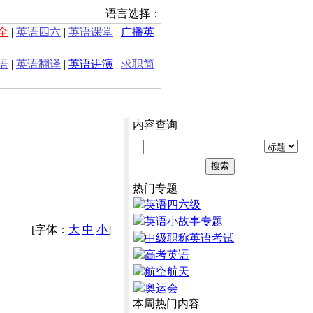
语言选择：
全
|
英语四六
|
英语课堂
|
广播英
语
|
英语翻译
|
英语讲演
|
求职简
内容查询
热门专题
英语四六级
英语小故事专题
[字体：
大
中
小
]
中级职称英语考试
高考英语
航空航天
奥运会
本周热门内容