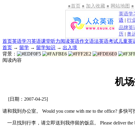
●首页
●
加入收藏
●
网站地图
●
英语学
语
|
行
品牌英
历
|
奥
首页
英语学习
英语课堂
听力
阅读
英语作文
语法
英语考试
儿童英
首页
→
留学
→
留学知识
→
出入境
背景：
阅读内容
机场
[日期：2007-04-25]
请和我到办公室。 Would you come with me to the office? 多快可找到? 
一旦找到行李，请立即送到我停留的饭店。 Please deliver the baggage to m