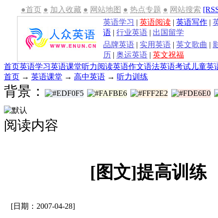
●首页
●
加入收藏
●
网站地图
●
热点专题
●
网站搜索
[RS
英语学习
|
英语阅读
|
英语写作
|
语
|
行业英语
|
出国留学
品牌英语
|
实用英语
|
英文歌曲
|
历
|
奥运英语
|
英文祝福
首页
英语学习
英语课堂
听力
阅读
英语作文
语法
英语考试
儿童英
首页
→
英语课堂
→
高中英语
→
听力训练
背景：
阅读内容
[图文]提高训练
[日期：2007-04-28]