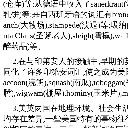
(仓库)等;从德语中收入了sauerkraut(泡
乳饼)等;来自西班牙语的词汇有bronco(野
anch(大牧场),stampede(溃退)等
nta Claus(圣诞老人),sleigh(雪橇),w
醉药品)等。
2.在与印第安人的接触中,早期
同化了许多印第安词汇,使之成为美
accoon(浣熊),squash(南瓜),tobogga
腾),wigwam(棚屋),hominy(玉米片),
3.美英两国在地理环境、社会生
均存在差异,一些美国特有的事物往