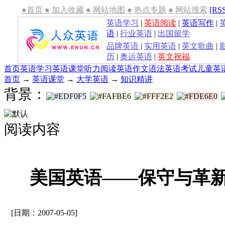
●首页
●
加入收藏
●
网站地图
●
热点专题
●
网站搜索
[RS
英语学习
|
英语阅读
|
英语写作
|
语
|
行业英语
|
出国留学
品牌英语
|
实用英语
|
英文歌曲
|
历
|
奥运英语
|
英文祝福
首页
英语学习
英语课堂
听力
阅读
英语作文
语法
英语考试
儿童英
首页
→
英语课堂
→
大学英语
→
知识精讲
背景：
阅读内容
美国英语――保守与革新
[日期：2007-05-05]