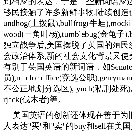
到相应的表达，于是一些新词语应
移民接触了许多新鲜事物,陆续创造使
undhog(土拨鼠),bullfrog(牛蛙),mocki
wood(三角叶杨),tumblebug(金龟子),
独立战争后,美国摆脱了英国的殖民
会政治体系,新的社会文化背景又使
有别于英国英语的新词语，如Senate(参议
员),run for office(竞选公职),ger
不公正地划分选区),lynch(私刑处死),log
rjack(伐木者)等。
美国英语的创新还体现在善于为
人表达"买"和"卖"的buy和sell在