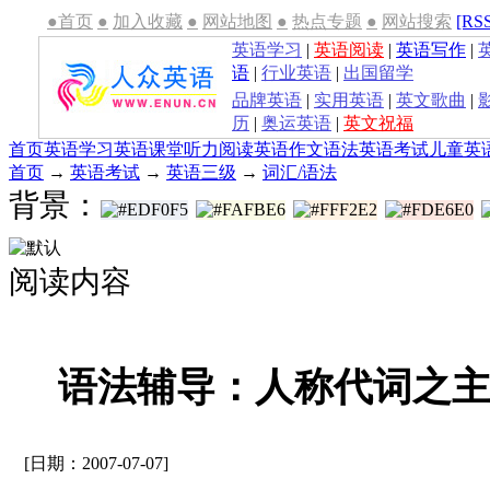
●首页
●
加入收藏
●
网站地图
●
热点专题
●
网站搜索
[RS
英语学习
|
英语阅读
|
英语写作
|
语
|
行业英语
|
出国留学
品牌英语
|
实用英语
|
英文歌曲
|
历
|
奥运英语
|
英文祝福
首页
英语学习
英语课堂
听力
阅读
英语作文
语法
英语考试
儿童英
首页
→
英语考试
→
英语三级
→
词汇/语法
背景：
阅读内容
语法辅导：人称代词之
[日期：2007-07-07]