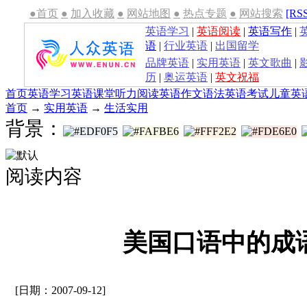
●首页
●
加入收藏
●
网站地图
●
热点专题
●
网站搜索
[RS
英语学习
|
英语阅读
|
英语写作
|
语
|
行业英语
|
出国留学
品牌英语
|
实用英语
|
英文歌曲
|
历
|
奥运英语
|
英文祝福
首页
英语学习
英语课堂
听力
阅读
英语作文
语法
英语考试
儿童英
首页
→
实用英语
→
生活实用
背景：
阅读内容
美国口语中的成
[日期：2007-09-12]