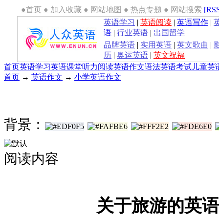
●首页
●
加入收藏
●
网站地图
●
热点专题
●
网站搜索
[RS
英语学习
|
英语阅读
|
英语写作
|
语
|
行业英语
|
出国留学
品牌英语
|
实用英语
|
英文歌曲
|
历
|
奥运英语
|
英文祝福
首页
英语学习
英语课堂
听力
阅读
英语作文
语法
英语考试
儿童英
首页
→
英语作文
→
小学英语作文
背景：
阅读内容
关于旅游的英