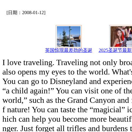
[日期：2008-01-12]
英国惊现最差劲的圣诞
2025圣诞节最
I love traveling. Traveling not only br
also opens my eyes to the world. What's
You can go to Disneyland and experience
“a child again!” You can visit one of t
world,” such as the Grand Canyon and 
f nature! You can taste the “magicial” i
hich can help you become more beautif
nger. Just forget all trifles and burden