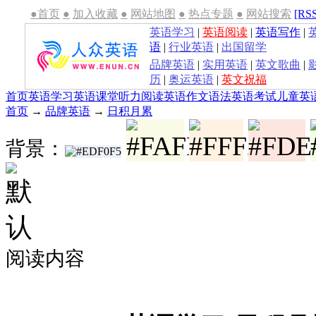
●首页
●
加入收藏
●
网站地图
●
热点专题
●
网站搜索
[RS
英语学习
|
英语阅读
|
英语写作
|
语
|
行业英语
|
出国留学
品牌英语
|
实用英语
|
英文歌曲
|
历
|
奥运英语
|
英文祝福
首页
英语学习
英语课堂
听力
阅读
英语作文
语法
英语考试
儿童英
首页
→
品牌英语
→
日积月累
背景：
阅读内容