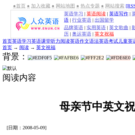
●首页
●
加入收藏
●
网站地图
●
热点专题
●
网站搜索
[RS
英语学习
|
英语阅读
|
英语写作
|
语
|
行业英语
|
出国留学
品牌英语
|
实用英语
|
英文歌曲
|
历
|
奥运英语
|
英文祝福
首页
英语学习
英语课堂
听力
阅读
英语作文
语法
英语考试
儿童英
首页
→
阅读
→
英文祝福
背景：
阅读内容
母亲节中英文
[日期：2008-05-09]