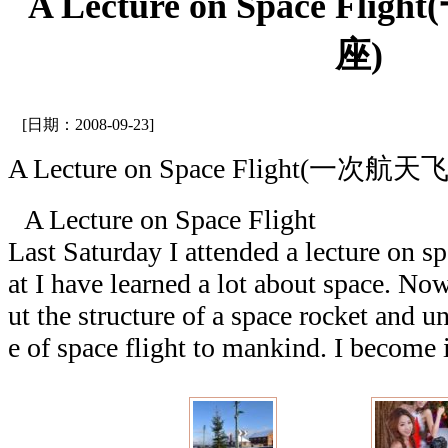
A Lecture on Space F
座)
[日期：2008-09-23]
A Lecture on Space Flight(一次
A Lecture on Space Flight
Last Saturday I attended a lecture on sp
at I have learned a lot about space. N
ut the structure of a space rocket and 
e of space flight to mankind. I become i