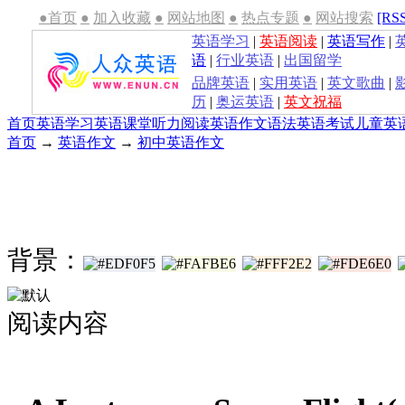
●首页
●
加入收藏
●
网站地图
●
热点专题
●
网站搜索
[RS
英语学习
|
英语阅读
|
英语写作
|
语
|
行业英语
|
出国留学
品牌英语
|
实用英语
|
英文歌曲
|
历
|
奥运英语
|
英文祝福
首页
英语学习
英语课堂
听力
阅读
英语作文
语法
英语考试
儿童英
首页
→
英语作文
→
初中英语作文
背景：
阅读内容