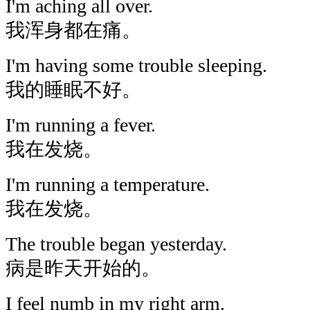
I'm aching all over.
我浑身都在痛。
I'm having some trouble sleeping.
我的睡眠不好。
I'm running a fever.
我在发烧。
I'm running a temperature.
我在发烧。
The trouble began yesterday.
病是昨天开始的。
I feel numb in my right arm.