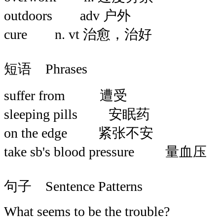
outdoors adv 户外
cure n. vt 治愈，治好
短语 Phrases
suffer from 遭受
sleeping pills 安眠药
on the edge 紧张不安
take sb's blood pressure 量血压
句子 Sentence Patterns
What seems to be the trouble?