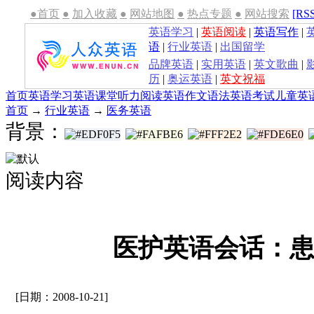
●首页
●
加入收藏
●
网站地图
●
热点专题
●
网站搜索
[RS
英语学习
|
英语阅读
|
英语写作
|
语
|
行业英语
|
出国留学
品牌英语
|
实用英语
|
英文歌曲
|
历
|
奥运英语
|
英文祝福
首页
英语学习
英语课堂
听力
阅读
英语作文
语法
英语考试
儿童英
首页
→
行业英语
→
医务英语
背景：
阅读内容
医护英语会话：
[日期：2008-10-21]