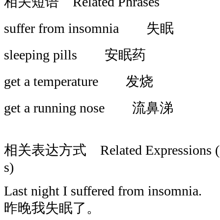
相关短语 Related Phrases
suffer from insomnia 失眠
sleeping pills 安眠药
get a temperature 发烧
get a running nose 流鼻涕
相关表达方式 Related Expressions (Desc
s)
Last night I suffered from insomnia.
昨晚我失眠了。