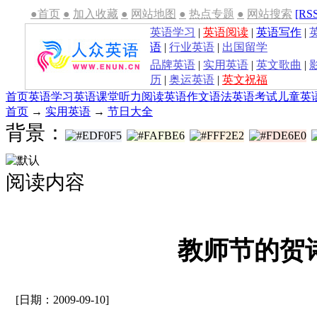
●首页
●
加入收藏
●
网站地图
●
热点专题
●
网站搜索
[RS
英语学习
|
英语阅读
|
英语写作
|
语
|
行业英语
|
出国留学
品牌英语
|
实用英语
|
英文歌曲
|
历
|
奥运英语
|
英文祝福
首页
英语学习
英语课堂
听力
阅读
英语作文
语法
英语考试
儿童英
首页
→
实用英语
→
节日大全
背景：
阅读内容
教师节的贺
[日期：2009-09-10]