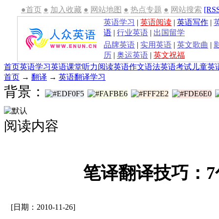
●首页
●
加入收藏
●
网站地图
●
热点专题
●
网站搜索
[RS
英语学习
|
英语阅读
|
英语写作
|
语
|
行业英语
|
出国留学
品牌英语
|
实用英语
|
英文歌曲
|
历
|
奥运英语
|
英文祝福
首页
英语学习
英语课堂
听力
阅读
英语作文
语法
英语考试
儿童英
首页
→
翻译
→
英语翻译学习
背景：
阅读内容
笔译翻译技巧：7
[日期：2010-11-26]