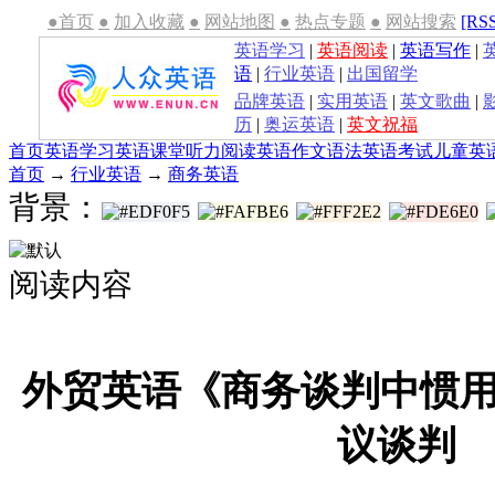
●首页
●
加入收藏
●
网站地图
●
热点专题
●
网站搜索
[RS
英语学习
|
英语阅读
|
英语写作
|
语
|
行业英语
|
出国留学
品牌英语
|
实用英语
|
英文歌曲
|
历
|
奥运英语
|
英文祝福
首页
英语学习
英语课堂
听力
阅读
英语作文
语法
英语考试
儿童英
首页
→
行业英语
→
商务英语
背景：
阅读内容
外贸英语《商务谈判中惯用
议谈判