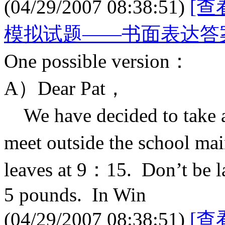
(04/29/2007 08:38:51)
[查
模拟试题——书面表达答
One possible version：
A）Dear Pat，
We have decided to take 
meet outside the school m
leaves at 9：15. Don’t be l
5 pounds. In Win
(04/29/2007 08:38:51)
[查