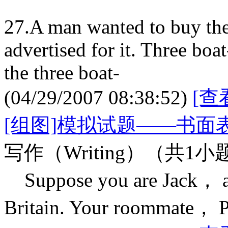
27.A man wanted to buy th
advertised for it. Three boa
the three boat-
(04/29/2007 08:38:52)
[查
[组图]模拟试题——书面
写作（Writing）（共1小
Suppose you are Jack， and
Britain. Your roommate， Pa