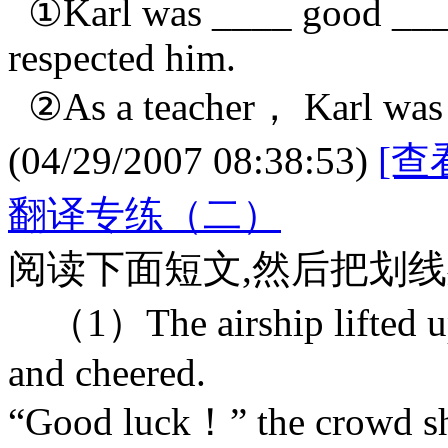
①Karl was ____ good ____ t
respected him.
②As a teacher， Karl was _
(04/29/2007 08:38:53)
[查
翻译专练（二）
阅读下面短文,然后把划
（1）The airship lifted up 
and cheered.
“Good luck！” the crowd sh