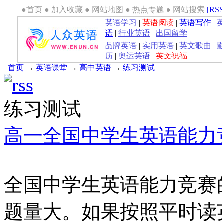
●首页
●
加入收藏
●
网站地图
●
热点专题
●
网站搜索
[RS
英语学习
|
英语阅读
|
英语写作
|
语
|
行业英语
|
出国留学
品牌英语
|
实用英语
|
英文歌曲
|
历
|
奥运英语
|
英文祝福
首页
→
英语课堂
→
高中英语
→
练习测试
练习测试
高一全国中学生英语能力
全国中学生英语能力竞赛
题量大。如果按照平时读