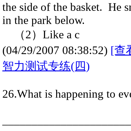
the side of the basket. He 
in the park below.
（2）Like a c
(04/29/2007 08:38:52)
[查
智力测试专练(四)
26.What is happening to ev
______________________