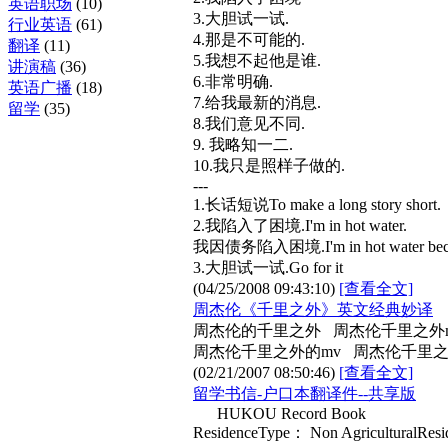
英语职场
(10)
3.大胆试一试.
行业英语
(61)
4.那是不可能的.
翻译
(11)
5.我想不起他是谁.
讲演稿
(36)
6.非常明确.
英语广播
(18)
7.给我最新的消息.
留学
(35)
8.我们意见不同.
9. 我略知一二.
10.我只是照样子做的.
---
1.长话短说To make a long story short.
2.我陷入了困境.I'm in hot water.
我因债务陷入困境.I'm in hot water becau
3.大胆试一试.Go for it
(04/25/2008 09:43:10)
[查看全文]
周杰伦《千里之外》英文经典妙译
周杰伦的千里之外 周杰伦千里之外
周杰伦千里之外的mv 周杰伦千里
(02/21/2007 08:50:46)
[查看全文]
留学书信-户口本翻译件--共享版
HUKOU Record Book
ResidenceType： Non AgriculturalRe