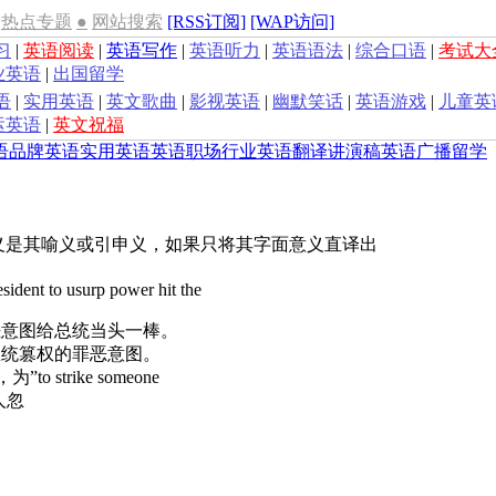
热点专题
●
网站搜索
[RSS订阅]
[WAP访问]
习
|
英语阅读
|
英语写作
|
英语听力
|
英语语法
|
综合口语
|
考试大
业英语
|
出国留学
语
|
实用英语
|
英文歌曲
|
影视英语
|
幽默笑话
|
英语游戏
|
儿童英
运英语
|
英文祝福
语
品牌英语
实用英语
英语职场
行业英语
翻译
讲演稿
英语广播
留学
义是其喻义或引申义，如果只将其字面意义直译出
resident to usurp power hit the
恶意图给总统当头一棒。
总统篡权的罪恶意图。
，为”to strike someone
使人忽