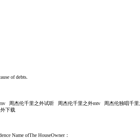
se of debts.
mv 周杰伦千里之外试听 周杰伦千里之外mtv 周杰伦独唱千
之外下载
sidence Name ofThe HouseOwner：