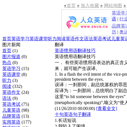
●首页
●
加入收藏
●
网站地图
●
英语学
语
|
行
品牌英
历
|
奥
首页
英语学习
英语课堂
听力
阅读
英语作文
语法
英语考试
儿童英
图片新闻
翻译
首页
(1)
英语惯用语翻译技巧
图片报道
(0)
英语惯用语翻译技巧
热点
(0)
一． 有些英语惯用语表达的真正含
英语学习
(15)
来，就可能产生误译。
1. In a flash the evil intent of the vice-p
英语课堂
(8)
president between the eyes.
听力
(3)
误译：一刹那间，副总统篡权的罪
阅读
(332)
应译为：一刹那间，总统明白了副
英语作文
(24)
这里“to hit someone between the eyes”
语法
(9)
(metaphorically speaking)”,喻义为“
英语考试
(75)
(11/26/2010 00:00:00)
[查看全文]
儿童英语
(98)
十句英语句子翻译
品牌英语
(13)
1.长话短说
实用英语
(177)
2.我陷入了困境