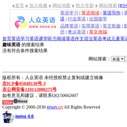
●首页
●
加入收藏
●
网站地图
●
热点专题
●
网站搜索
[RS
英语学习
|
英语阅读
|
英语写作
|
语
|
行业英语
|
出国留学
品牌英语
|
实用英语
|
英文歌曲
|
历
|
奥运英语
|
英文祝福
首页
英语学习
英语课堂
听力
阅读
英语作文
语法
英语考试
儿童英
趣味英语
的搜索结果
没有符合条件搜索结果
网站搜索：
┈┈┈┈┈┈┈┈┈┈┈┈┈┈┈┈┈┈┈┈┈┈┈┈┈┈┈┈┈┈┈┈┈┈┈┈┈┈┈┈┈┈┈
版权所有：人众英语 未经授权禁止复制或建立镜像
京ICP备05048130号-3
京公网安备110112000275号
如有意见和建议，请联系QQ:50662607
51La
Copyright © 2000-2030
enun.
cn
All Rights Reserved
iwms 4.6