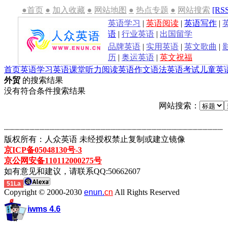
●首页
●
加入收藏
●
网站地图
●
热点专题
●
网站搜索
[RS
英语学习
|
英语阅读
|
英语写作
|
语
|
行业英语
|
出国留学
品牌英语
|
实用英语
|
英文歌曲
|
历
|
奥运英语
|
英文祝福
首页
英语学习
英语课堂
听力
阅读
英语作文
语法
英语考试
儿童英
外贸
的搜索结果
没有符合条件搜索结果
网站搜索：
┈┈┈┈┈┈┈┈┈┈┈┈┈┈┈┈┈┈┈┈┈┈┈┈┈┈┈┈┈┈┈┈┈┈┈┈┈┈┈┈┈┈┈
版权所有：人众英语 未经授权禁止复制或建立镜像
京ICP备05048130号-3
京公网安备110112000275号
如有意见和建议，请联系QQ:50662607
51La
Copyright © 2000-2030
enun.
cn
All Rights Reserved
iwms 4.6