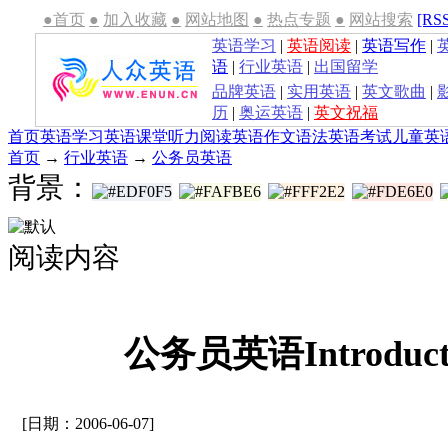
●首页
●
加入收藏
●
网站地图
●
热点专题
●
网站搜索
[RS
英语学习
|
英语阅读
|
英语写作
|
语
|
行业英语
|
出国留学
品牌英语
|
实用英语
|
英文歌曲
|
历
|
奥运英语
|
英文祝福
首页
英语学习
英语课堂
听力
阅读
英语作文
语法
英语考试
儿童英
首页
→
行业英语
→
公务员英语
背景：
阅读内容
公务员英语Introduct
[日期：2006-06-07]