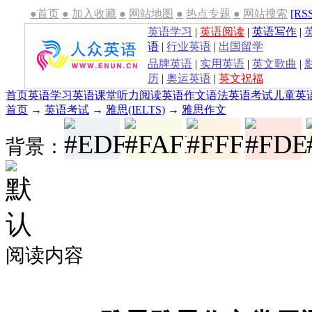
●首页
●
加入收藏
●
网站地图
●
热点专题
●
网站搜索
[RS
英语学习
|
英语阅读
|
英语写作
|
语
|
行业英语
|
出国留学
品牌英语
|
实用英语
|
英文歌曲
|
历
|
奥运英语
|
英文祝福
首页
英语学习
英语课堂
听力
阅读
英语作文
语法
英语考试
儿童英
首页
→
英语考试
→
雅思(IELTS)
→
雅思作文
背景：
阅读内容