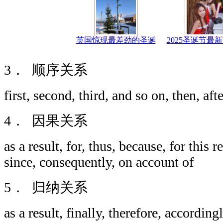
英国惊现最差劲的圣诞
2025圣诞节最
3． 顺序关系
first, second, third, and so on, then, aft
4． 因果关系
as a result, for, thus, because, for this r
since, consequently, on account of
5． 归纳关系
as a result, finally, therefore, according