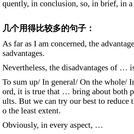
quently, in conclusion, so, in brief, in 
几个用得比较多的句子：
As far as I am concerned, the advantag
sadvantages.
Nevertheless, the disadvantages of … i
To sum up/ In general/ On the whole/ In 
ord, it is true that … bring about both 
ults. But we can try our best to reduce 
o the least extent.
Obviously, in every aspect, …