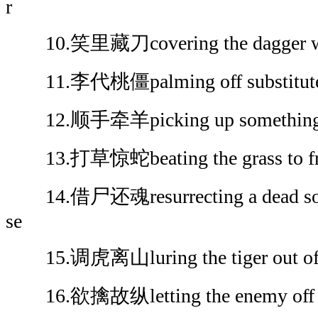
r
10.笑里藏刀covering the dagger wit
11.李代桃僵palming off substitute fo
12.顺手牵羊picking up something i
13.打草惊蛇beating the grass to frig
14.借尸还魂resurrecting a dead soul 
se
15.调虎离山luring the tiger out of 
16.欲擒故纵letting the enemy off in 