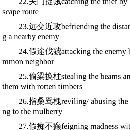
22.关门捉贼catching the thief by clos
scape route
23.远交近攻befriending the distant e
g a nearby enemy
24.假途伐虢attacking the enemy by p
mmon neighbor
25.偷梁换柱stealing the beams and pi
them with rotten timbers
26.指桑骂槐reviling/ abusing the locu
ng to the mulberry
27.假痴不癫feigning madness withou