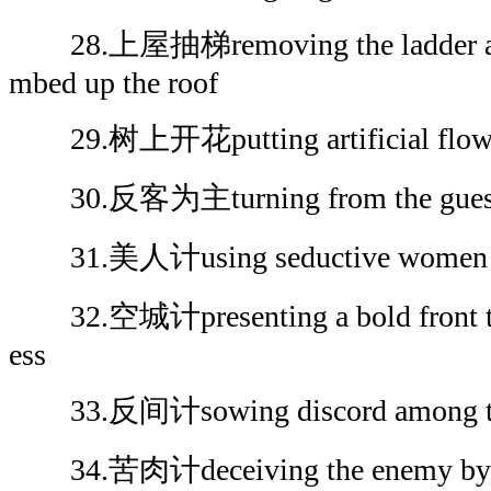
28.上屋抽梯removing the ladder after
mbed up the roof
29.树上开花putting artificial flower
30.反客为主turning from the guest i
31.美人计using seductive women to 
32.空城计presenting a bold front to 
ess
33.反间计sowing discord among t
34.苦肉计deceiving the enemy by to