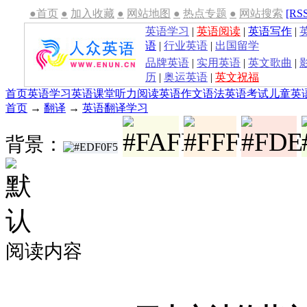
●首页
●
加入收藏
●
网站地图
●
热点专题
●
网站搜索
[RS
英语学习
|
英语阅读
|
英语写作
|
语
|
行业英语
|
出国留学
品牌英语
|
实用英语
|
英文歌曲
|
历
|
奥运英语
|
英文祝福
首页
英语学习
英语课堂
听力
阅读
英语作文
语法
英语考试
儿童英
首页
→
翻译
→
英语翻译学习
背景：
阅读内容