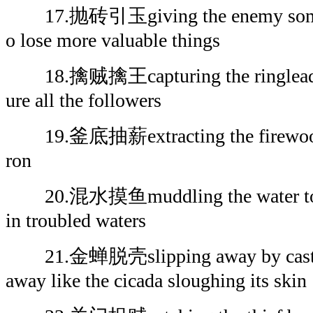
17.抛砖引玉giving the enemy someth
o lose more valuable things
18.擒贼擒王capturing the ringleader fi
ure all the followers
19.釜底抽薪extracting the firewood f
ron
20.混水摸鱼muddling the water to cat
in troubled waters
21.金蝉脱壳slipping away by casting 
away like the cicada sloughing its skin