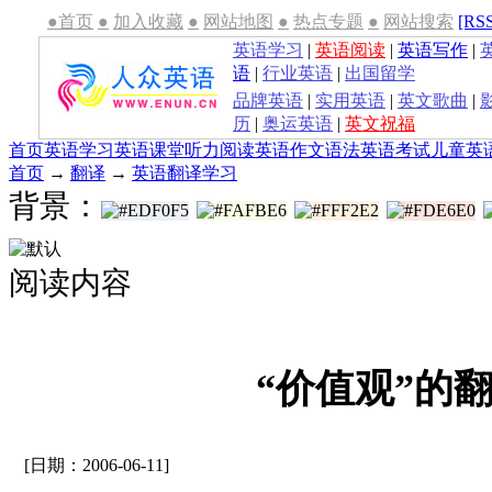
●首页
●
加入收藏
●
网站地图
●
热点专题
●
网站搜索
[RS
英语学习
|
英语阅读
|
英语写作
|
语
|
行业英语
|
出国留学
品牌英语
|
实用英语
|
英文歌曲
|
历
|
奥运英语
|
英文祝福
首页
英语学习
英语课堂
听力
阅读
英语作文
语法
英语考试
儿童英
首页
→
翻译
→
英语翻译学习
背景：
阅读内容
“价值观”的
[日期：2006-06-11]