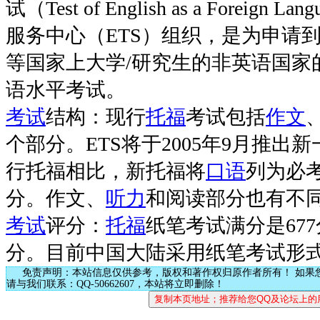
试（Test of English as a Foreign
服务中心（ETS）组织，是为申请
等国家上大学/研究生的非英语国家
语水平考试。
考试
结构：现行
托福
考试包括
作文
个部分。ETS将于2005年9月推出
行托福相比，新托福将
口语
列为必
分。作文、
听力
和阅读部分也有不
考试
评分：
托福
纸笔考试满分是677
分。目前中国大陆采用纸笔考试形式
免责声明：本站信息仅供参考，版权和著作权归原作者所有！ 如果
请与我们联系：QQ-50662607，本站将立即删除！