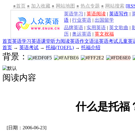
●首页
●
加入收藏
●
网站地图
●
热点专题
●
网站搜索
[RS
英语学习
|
英语阅读
|
英语写作
|
语
|
行业英语
|
出国留学
品牌英语
|
实用英语
|
英文歌曲
|
历
|
奥运英语
|
英文祝福
首页
英语学习
英语课堂
听力
阅读
英语作文
语法
英语考试
儿童英
首页
→
英语考试
→
托福(TOEFL)
→
托福介绍
背景：
阅读内容
什么是托福
[日期：2006-06-23]