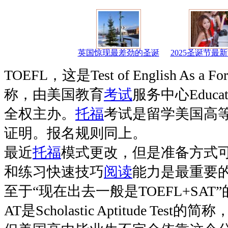
英国惊现最差劲的圣诞
2025圣诞节最
TOEFL，这是Test of English As a Fo
称，由美国教育
考试
服务中心Education
全权主办。
托福
考试是留学美国高
证明。报名规则同上。
最近
托福
模式更改，但是准备方式
和练习快速技巧
阅读
能力是最重要
至于“现在出去一般是TOEFL+SA
AT是Scholastic Aptitude Te