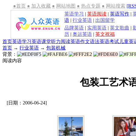
●首页
●
加入收藏
●
网站地图
●
热点专题
●
网站搜索
[RS
英语学习
|
英语阅读
|
英语写作
|
语
|
行业英语
|
出国留学
品牌英语
|
实用英语
|
英文歌曲
|
历
|
奥运英语
|
英文祝福
首页
英语学习
英语课堂
听力
阅读
英语作文
语法
英语考试
儿童英
首页
→
行业英语
→
包装机械
背景：
阅读内容
包装工艺术
[日期：2006-06-24]