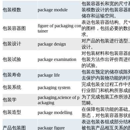
包装容器长和宽的尺寸
包装模数
package module
装模数设计的包装容器
储存和运输空间。
表达包装容器结构、尺
figure of packaging con
包装容器图
的图样，包括必要的数
tainer
求。
对产品的包装进行选型
包装设计
package design
设计。
对包装材料和包装容器
包装试验
package examination
包装方法作出评价而进
的试验。
包装在预定的储存或陈
包装寿命
package life
去保护内装物功能的时
完成包装全过程工作中
包装系统
packaging system
行业部门和机构所形成
为了完成包装工作所涉
packaging,science of p
包装学
ackaging
范畴。
在保障包装功能的基础
包装造型
package modelling
形态，对包装容器形状
表达包装各组成部分结
产品包装图
package figure
被包装产品相互关系的