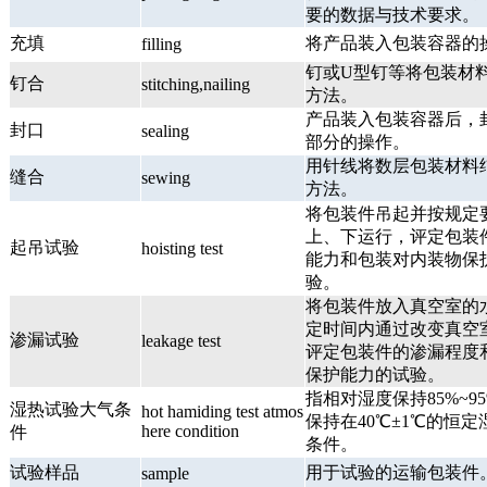
要的数据与技术要求。
充填
将产品装入包装容器的
filling
钉或U型钉等将包装材
钉合
stitching,nailing
方法。
产品装入包装容器后，
封口
sealing
部分的操作。
用针线将数层包装材料
缝合
sewing
方法。
将包装件吊起并按规定
上、下运行，评定包装
起吊试验
hoisting test
能力和包装对内装物保
验。
将包装件放入真空室的
定时间内通过改变真空
渗漏试验
leakage test
评定包装件的渗漏程度
保护能力的试验。
指相对湿度保持85%~9
湿热试验大气条
hot hamiding test atmos
保持在40℃±1℃的恒
here condition
件
条件。
试验样品
用于试验的运输包装件
sample