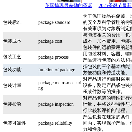
英国惊现最差劲的圣诞
2025圣诞节最
为了保证物品在储藏、
包装标准
package standard
的安全及科学管理的需
有关事项为对象所制定
与包装相关的费用。包
包装成本
package cost
成本、加本费用、包装
包装件的运输费用的总
用包装材料、容器、辅
包装工艺
package process
产品进行包装的方法和
指包装的三个基本功能
包装功能
function of package
方便功能和传递功能。
对产品进行包装时采用
package metro-measuri
包装计量
设备，测定产品或包装
ng
积或件数等的操作。
对产品包装的特性进行
包装检验
package inspection
计量，并将这些特性与
行比较和评价的过程。
产品包装在规定的条件
包装可靠性
package reliability
间内，实现保护产品、
力和性质。