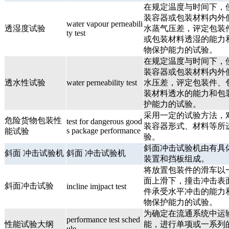
在规定温度与时间下，
装容器或包装材料内外
water vapour perneabili
透湿度试验
水蒸气压差，评定包装
ty test
或包装材料透湿的能力
物保护能力的试验。
在规定温度与时间下，
装容器或包装材料内外
透水性试验
water perneability test
水压差，评定包装件、
装材料透水的能力和包
护能力的试验。
采用一定的试验方法，
危险货物包装性
test for dangerous good
装容器形式、材料等所
s package performance
能试验
验。
斜面冲击试验机由有具
斜面 冲击试验机
斜面 冲击试验机
装置和挡板组成。
将放置包装件的滑车以
面上滑下，撞击冲击表
斜面冲击试验
incline imjpact test
件承受水平冲击的能力
物保护能力的试验。
为确定在流通系统中运
performance test sched
性能试验大纲
能，进行单项或一系列
ule