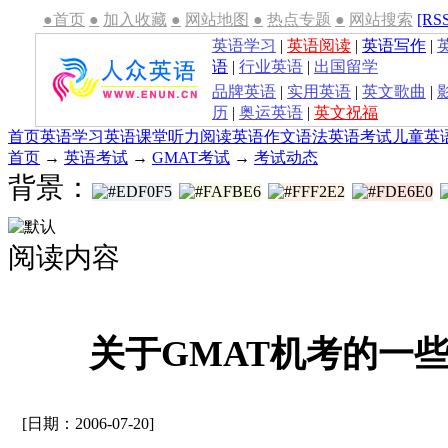
●首页
●
加入收藏
●
网站地图
●
热点专题
●
网站搜索
[RS
英语学习
|
英语阅读
|
英语写作
|
语
|
行业英语
|
出国留学
品牌英语
|
实用英语
|
英文歌曲
|
历
|
奥运英语
|
英文祝福
首页
英语学习
英语课堂
听力
阅读
英语作文
语法
英语考试
儿童英
首页
→
英语考试
→
GMAT考试
→
考试动态
背景：
阅读内容
关于GMAT机考的一
[日期：2006-07-20]