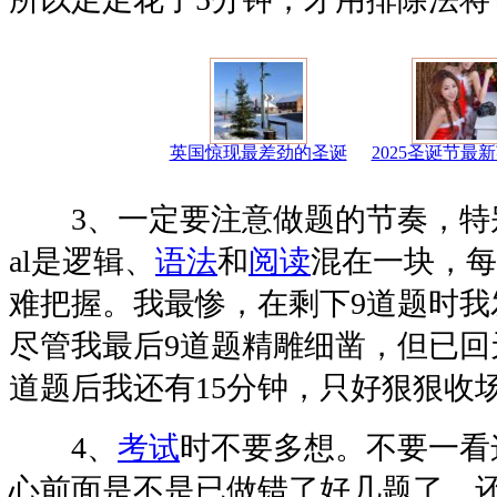
英国惊现最差劲的圣诞
2025圣诞节最
3、一定要注意做题的节奏，特别是Ve
al是逻辑、
语法
和
阅读
混在一块，每
难把握。我最惨，在剩下9道题时我
尽管我最后9道题精雕细凿，但已回
道题后我还有15分钟，只好狠狠收
4、
考试
时不要多想。不要一看
心前面是不是已做错了好几题了。