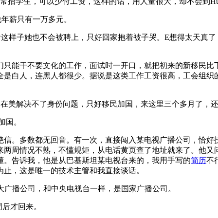
常招学生，可以少付工资，这样的话，用人量很大，却不会到Human 
年薪只有一万多元。
这样子她也不会被聘上，只好回家抱着被子哭。E想得太天真了
只能干不要文化的工作，面试时一开口，就把初来的新移民比
全是白人，连黑人都很少。据说是这类工作工资很高，工会组织
在美解决不了身份问题，只好移民加国，来这里三个多月了，还
加国。
信。多数都无回音。有一次，直接闯入某电视广播公司，恰好
来两周情况不熟，不懂规矩，从电话黄页查了地址就来了。他又
懂。告诉我，他是从巴基斯坦某电视台来的，我用手写的
简历
不
为止，这是唯一的技术主管和我直接谈话。
oration加拿大广播公司，和中央电视台一样，是国家广播公司。
周后才回来。