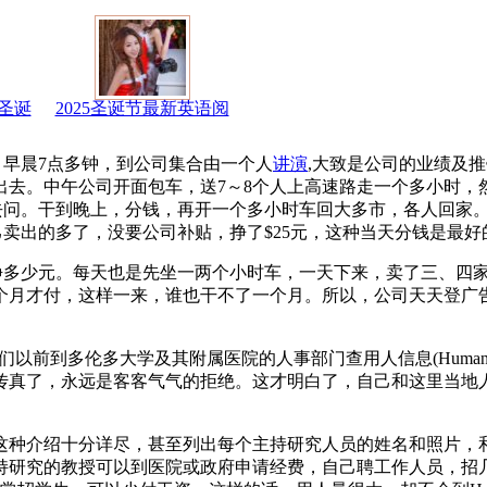
圣诞
2025圣诞节最新英语阅
早晨7点多钟，到公司集合由一个人
讲演
,大致是公司的业绩及
出去。中午公司开面包车，送7～8个人上高速路走一个多小时，
门去问。干到晚上，分钱，再开一个多小时车回大多市，各人回家
自己卖出的多了，没要公司补贴，挣了$25元，这种当天分钱是最好
多少元。每天也是先坐一两个小时车，一天下来，卖了三、四家
个月才付，这样一来，谁也干不了一个月。所以，公司天天登广
多伦多大学及其附属医院的人事部门查用人信息(Human Reso
传真了，永远是客客气气的拒绝。这才明白了，自己和这里当地
种介绍十分详尽，甚至列出每个主持研究人员的姓名和照片，
持研究的教授可以到医院或政府申请经费，自己聘工作人员，招