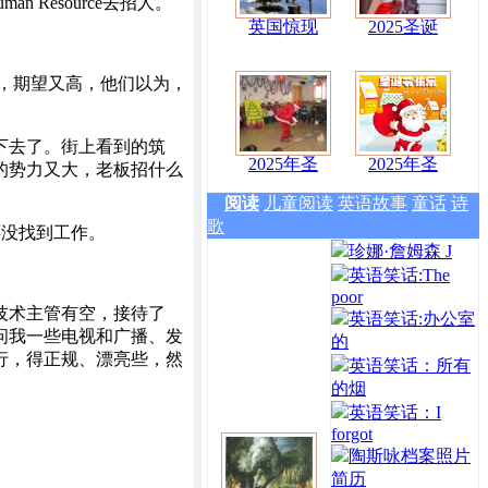
Resource去招人。
英国惊现
2025圣诞
，期望又高，他们以为，
下去了。街上看到的筑
2025年圣
2025年圣
的势力又大，老板招什么
阅读
儿童阅读
英语故事
童话
诗
歌
没找到工作。
珍娜·詹姆森 J
英语笑话:The
poor
技术主管有空，接待了
英语笑话:办公室
问我一些电视和广播、发
的
行，得正规、漂亮些，然
英语笑话：所有
的烟
英语笑话：I
forgot
陶斯咏档案照片
简历