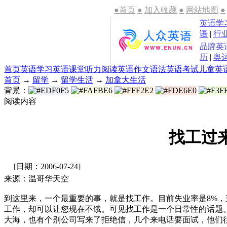
●首页
●
加入收藏
●
网站地图
●
英语学
语
|
行
品牌英
历
|
奥
首页
英语学习
英语课堂
听力
阅读
英语作文
语法
英语考试
儿童英
首页
→
留学
→
留学生活
→
加拿大生活
背景：
阅读内容
找工过
[日期：2006-07-24]
来源：温哥华天空
到这里来，一个最重要的事，就是找工作。目前失业率是8%
工作，却可以让您现在不饿。可见找工作是一个日常性的话题
大海，也有个别公司写来了拒绝信，几个来电话要面试，他们