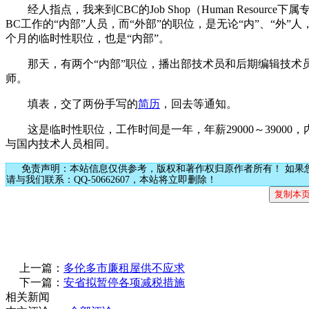
经人指点，我来到CBC的Job Shop（Human Resou
BC工作的“内部”人员，而“外部”的职位，是无论“内”、“外
个月的临时性职位，也是“内部”。
那天，有两个“内部”职位，播出部技术员和后期编辑技术员，一个“外部”职
师。
填表，交了两份手写的
简历
，回去等通知。
这是临时性职位，工作时间是一年，年薪29000～3900
与国内技术人员相同。
免责声明：本站信息仅供参考，版权和著作权归原作者所有！ 如果
请与我们联系：QQ-50662607，本站将立即删除！
上一篇：
多伦多市廉租屋供不应求
下一篇：
安省拟暂停各项减税措施
相关新闻