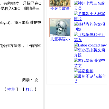
部”。有的职位，只招已在C
神州七号三名航
只要聘入CBC，哪怕是三
圣诞节故事
天员
龙淇姝个人档案
照片
ogist)。我只能应维护技
很精彩的英文报
刊短
《战争与和平》
儿童英语小
第九
Labor contract law
绍操作方法等，工作内容
李小鹏中英文简
介照
末代皇帝溥仪中
英文
笑话集锦
最新圣诞节/新年
阅读：
次
英
【
推荐
】 【
打印
】