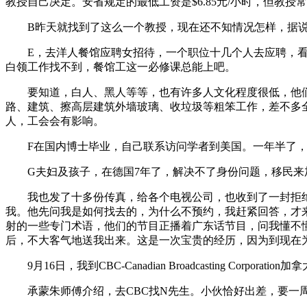
教授自己决定。安省规定的最低工资是$6.85元/小时，但教授常
B昨天就找到了这么一个教授，现在还不知情况怎样，据说
E，去洋人餐馆应聘女招待，一个职位十几个人去应聘，看
白领工作找不到，餐馆工这一必修课总能上吧。
要知道，白人、黑人等等，也有许多人文化程度很低，他们
路、建筑、擦高层建筑外墙玻璃、收垃圾等粗笨工作，差不多
人，工会会有影响。
F在国内博士毕业，自己联系访问学者到美国。一年半了，
G夫妇及孩子，在德国7年了，解决不了身份问题，移民来
我也发了十多份传真，给各个电视公司，也收到了一封拒绝
我。他先问我是如何找去的，为什么不预约，我赶紧回答，才
射的一些专门术语，他们的节目正播着广东话节目，问我懂不
后，不大客气地送我出来。这是一次宝贵的经历，因为到现在
9月16日，我到CBC-Canadian Broadcasting Corp
承蒙朱师傅介绍，去CBC找N先生。小伙恰好出差，要一