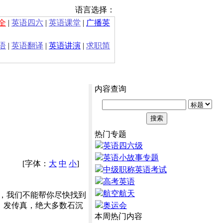
语言选择：
全
|
英语四六
|
英语课堂
|
广播英
语
|
英语翻译
|
英语讲演
|
求职简
内容查询
热门专题
英语四六级
英语小故事专题
[字体：
大
中
小
]
中级职称英语考试
高考英语
航空航天
，我们不能帮你尽快找到
、发传真，绝大多数石沉
奥运会
本周热门内容