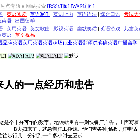
热点专题
●
网站搜索
[RSS订阅]
[WAP访问]
习
|
英语阅读
|
英语写作
|
英语听力
|
英语语法
|
综合口语
|
考试大
业英语
|
出国留学
语
|
实用英语
|
英文歌曲
|
影视英语
|
幽默笑话
|
英语游戏
|
儿童英
运英语
|
英文祝福
语
品牌英语
实用英语
英语职场
行业英语
翻译
讲演稿
英语广播
留学
来人的一点经历和忠告
，这是个十分可怕的数字。地铁站里有一则快餐店广告，上面写着
。 B夫妇来了，就急着打工挣钱。他们查各种报纸，打电话
往往步行几十分钟到一个多小时去应试。