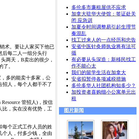
多伦多市廉租屋供不应求
加拿大驻华大使馆：签证处关
闭 应急训
加夏令时间调整易引起生理节
奏混乱
找工过来人的一点经历和忠告
安省中医针灸师执业将有法可
推销术。要让人家买下他已
循
然后每二人一组分头行
有必要从头深造：新移民找工
。头两天，B卖出的很少，
作不能心太
的了。
我们的留学生活在加拿大
，多的能卖十多家，公
安省拟暂停各项减税措施
告招人，每个人都干不了
多伦多华人社团机构知多少？
加投资者喜购细小公寓单元出
租
urce 管招人)，按信
人比，实在没有优势，工
图片新闻
和每个正式工作人员的姓
几个人，付多少钱，全由