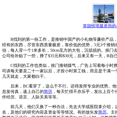
英国惊现最差劲的
B找到的第一份工作，是推销中国产的小礼物等廉价产品，
经有的东西，尽管东西质量极差，靠价低的优势，5元3个推销
动，每人背一个1米多长，50cm见方的大包，沉掂掂的。挨
公司给补贴了一些，挣了$35元和$30元，后来又有一天，B
C找到的工作也类似，挨门推销煤气，广告上写着每小时挣
司讲每天要卖二十一家以后，才按小时算工钱，而且是干满一
几天就走，大家都白干。
后来，BC看穿了，这么干不行。还得发挥专业的优势。他们以前到
息发传真，递上自己的
简历
，每天忙得不亦乐乎，发出上百个
作经历、语言、人际关系等等。
前几天，他们又换了一种办法，先去大学或医院拿介绍，这
名，及他们的研究内容及资金等等情况。有的放矢发
简历
。主