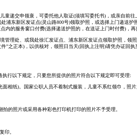
下儿童递交申领衰，可委托他人取证(须填写委托书)，或亲自前
、或我处浦东新区发证点(灵山路800号)领取护照，或选择上门递送护
证点内的服务窗口付费(选择递送护照的，在送证上门时付费)，
入境管理处、或我处徐汇发证点、浦东新区发证点领取护照，领
文件”之正本)，以供核对，领照日当天(回执上注明)请凭办证回
格执行以下规定，只要您所提供的照片符合以下规定即可受理:
片(光面相纸)。国家公职人员不着制式服装，儿童不系红领巾，照
经翻拍的照片或采用各种彩色打印机打印的照片不予受理。
)复印。