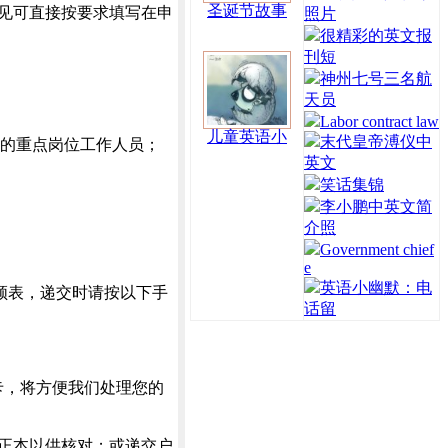
圣诞节故事
见可直接按要求填写在申
照片
很精彩的英文报
刊短
神州七号三名航
天员
Labor contract law
儿童英语小
末代皇帝溥仪中
位的重点岗位工作人员；
英文
笑话集锦
李小鹏中英文简
介照
Government chief
e
英语小幽默：电
申领表，递交时请按以下手
话留
卡，将方便我们处理您的
时提交正本以供核对；或递交户