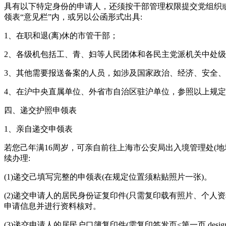
具有以下特定身份的申请人，还须按干部管理权限提交党组织
领表“意见栏”内，或另以公函形式出具:
1、在职和退(离)休的市管干部；
2、各级机包括工、青、妇等人民团体和各民主党派机关中处
3、其他需要报送备案的人员，如涉及国家政治、经济、安全
4、在沪中央直属单位、外省市自治区驻沪单位，参照以上规
四、递交护照申领表
1、亲自递交申领表
若您己年满16周岁，可亲自前往上海市公安局出入境管理处(地
续办理:
(1)递交己填写完整的申领表(在规定位置须粘贴照片一张)。
(2)递交申请人的居民身份证复印件(只需复印载有照片、个
申请信息并进行资料核对。
(3)递交申请人的居民户口簿复印件(需复印签发页<第一页 desi