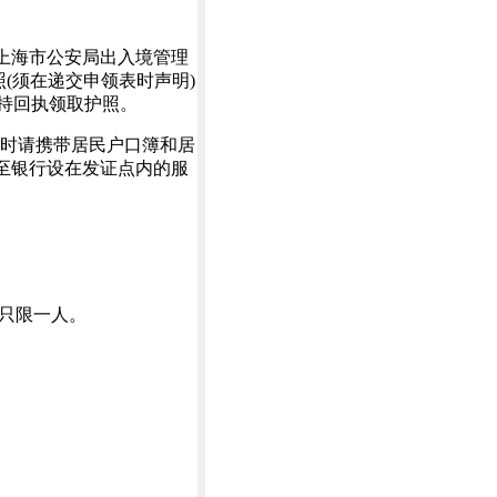
往上海市公安局出入境管理
照(须在递交申领表时声明)
再持回执领取护照。
照时请携带居民户口簿和居
执至银行设在发证点内的服
片只限一人。