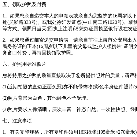
五、领取护照及付费
1、如果您亲自递交本人的申领表或亲自为您监护的16周岁以
处(吴淞路333号)、或我处徐汇发证点(中山南二路1020号)
等方式。领照日当天(回执上注明)请凭办证回执至银行设在发
2、如果您通过邮寄递交申请表，请亲自前往上海市公安局出
民身份证的正本(16周岁以下儿童的父母或监护人须携带“证明
务窗口付费，再持回执领取护照。
六、护照用标准照片
您将持用之护照的质量直接取决于您所提供照片的质量，请严
(1)近期拍摄的直边正面免冠(亦不能带饰物)彩色半身证件照
(2)照片背景为白色，其他颜色不予受理。
(3)照片要求人像清晰，层次丰富，神态自然。一次性快照、
七、注意事项
1、有关复印规格，所有复印件须用16K纸张(195毫米×270毫米