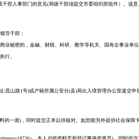
或干部人事部门的意见(局级干部须提交市委组织部批件）。该意
级领导干部；
、商业秘密的，金融、财税、科研、教学等机关、国有企事业单
定执行。
址:昆山路1号)或户籍所属公安分(县)局出入境管理办公室递交
人资料的一面)，同时提交正本以供核对。如您能另外提供社会保障
gntimesp=18726>、本人户籍资料页和登记事项变更页)，同