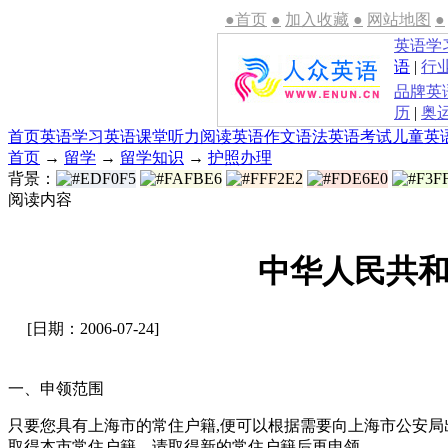
●首页
●
加入收藏
●
网站地图
●
英语学
语
|
行
品牌英
历
|
奥
首页
英语学习
英语课堂
听力
阅读
英语作文
语法
英语考试
儿童英
首页
→
留学
→
留学知识
→
护照办理
背景：
阅读内容
中华人民共和
[日期：2006-07-24]
一、申领范围
只要您具有上海市的常住户籍,便可以根据需要向上海市公安
取得本市常住户籍，请取得新的常住户籍后再申领。