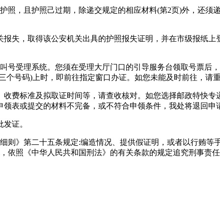
护照，且护照己过期，除递交规定的相应材料(第2页)外，还须
关报失，取得该公安机关出具的护照报失证明，并在市级报纸上
。
动叫号受理系统。您须在受理大厅门口的引导服务台领取号票后
三个号码)上时，即前往指定窗口办证。如您未能及时前往，请
、收费标准及拟取证时间等，请查收核对。如您选择邮政特快专
申领表或提交的材料不完备，或不符合申领条件，我处将退回申
批发证。
细则》第二十五条规定:编造情况、提供假证明，或者以行贿等
的，依照《中华人民共和国刑法》的有关条款的规定追究刑事责