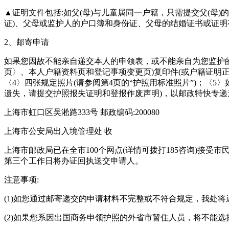
▲证明文件包括:如父(母)与儿童属同一户籍，只需提交父(母
证)、父母或监护人的户口簿和身份证、父母的结婚证书或证
2、邮寄申请
如果您因故不能亲自递交本人的申领表，或不能亲自为您监护的
页〉、本人户籍资料页和登记事项变更页)复印件(或户籍证明正本
〈4〉四张规定照片(请参阅第4页的“护照用标准照片”)；〈
遗失，请提交护照报失证明和登报作废声明)，以邮政特快专递
上海市虹口区吴淞路333号 邮政编码:200080
上海市公安局出入境管理处 收
上海市邮政局已在全市100个网点(详情可拨打185咨询)接
第三个工作日将办证回执送交申请人。
注意事项:
(1)如您通过邮寄递交的申请材料不完整或不符合规定，我处将
(2)如果您系因出国商务申领护照的外省市暂住人员，将不能