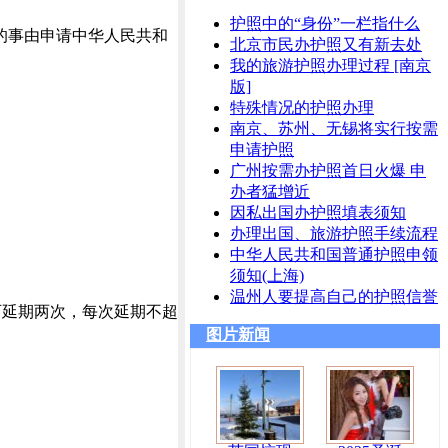
护照中的“身份”一栏指什么
的事由申请中华人民共和
北京市民办护照又有新去处
我的旅游护照办理过程 [南京
版]
特殊情况的护照办理
南京、苏州、无锡将实行按需
申请护照
广州按需办护照首日火爆 申
办者猛增近
因私出国办护照填表须知
办理出国、旅游护照手续流程
中华人民共和国普通护照申领
须知(上海)
温州人要提高自己的护照信誉
可延期两次，每次延期不超
图片新闻