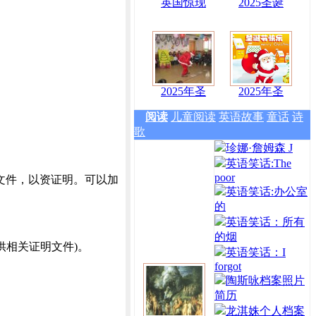
英国惊现
2025圣诞
2025年圣
2025年圣
阅读
儿童阅读
英语故事
童话
诗
歌
珍娜·詹姆森 J
英语笑话:The
poor
文件，以资证明。可以加
英语笑话:办公室
的
英语笑话：所有
的烟
供相关证明文件)。
英语笑话：I
forgot
陶斯咏档案照片
简历
龙淇姝个人档案