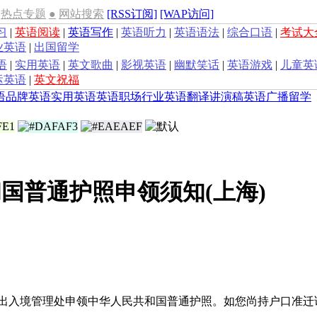
热点专题
●
网站搜索
[RSS订阅]
[WAP访问]
习
|
英语阅读
|
英语写作
|
英语听力
|
英语语法
|
综合口语
|
考试大
业英语
|
出国留学
语
|
实用英语
|
英文歌曲
|
影视英语
|
幽默笑话
|
英语游戏
|
儿童英
运英语
|
英文祝福
语
品牌英语
实用英语
英语职场
行业英语
翻译
讲演稿
英语广播
留学
国普通护照申领须知(上海)
局出入境管理处申领中华人民共和国普通护照。如您尚持户口准迁