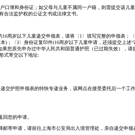
)的户口簿和身份证；如父母与儿童不属同一户籍，则需提交该儿童
明有合法监护权的公证文书或法律文书。
16周岁以下儿童递交申领表，请将〈1〉填写完整的申领表；〈
)；〈3〉身份证复印件(16周岁以下儿童申请，还须提交上述“
5〉如果您原先申办过中华人民共和国普通护照（已过期失效），请
形式寄交以下地址:
受市民递交护照申领表的特快专递业务，该网点在接受委托后一个工
返回您的申请。
选择邮寄申请，请前往上海市公安局出入境管理处，亲自递交申领