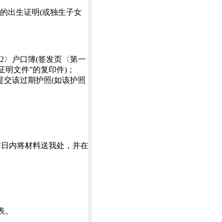
的出生证明(或独生子女
2〉户口簿(签发页〈第一
证明文件”的复印件)；
提交该过期护照(如该护照
作日内将材料送我处，并在
表。