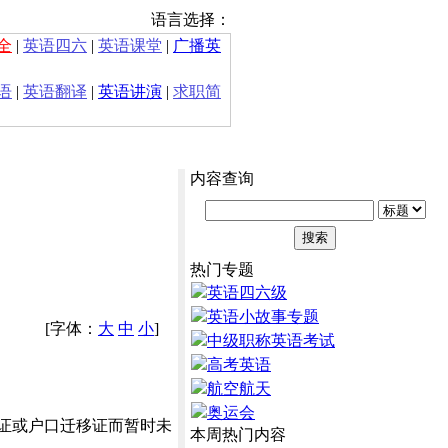
语言选择：
全
|
英语四六
|
英语课堂
|
广播英
语
|
英语翻译
|
英语讲演
|
求职简
内容查询
热门专题
英语四六级
英语小故事专题
[字体：
大
中
小
]
中级职称英语考试
高考英语
航空航天
奥运会
证或户口迁移证而暂时未
本周热门内容