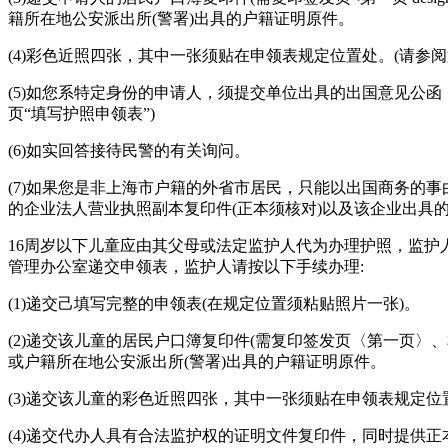
籍所在地公安派出所(警署)出具的户籍证明原件。
(4)彩色近照四张，其中一张须贴在申领表规定位置处。(请参阅
(5)如您系特定身份的申请人，须提交单位出具的出国意见公函
页“填写护照申领表”)
(6)如实回答接待民警的有关询问。
(7)如果您是非上海市户籍的外省市居民，只能以出国商务的
的企业法人营业执照副本复印件(正本须核对)以及该企业出具
16周岁以下儿童应由其父母或法定监护人代为办理护照，监护人
管理办公室递交申领表，监护人请按以下手续办理:
(1)递交己填写完整的申领表(在规定位置须粘贴照片一张)。
(2)递交该儿童的居民户口簿复印件(需复印签发页〈第一页
或户籍所在地公安派出所(警署)出具的户籍证明原件。
(3)递交该儿童的彩色近照四张，其中一张须贴在申领表规定位置
(4)递交代办人具有合法监护权的证明文件复印件，同时提供正