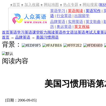
●首页
●
加入收藏
●
网站地图
●
热点专题
●
网站搜索
[RS
英语学习
|
英语阅读
|
英语写作
|
语
|
行业英语
|
出国留学
品牌英语
|
实用英语
|
英文歌曲
|
历
|
奥运英语
|
英文祝福
首页
英语学习
英语课堂
听力
阅读
英语作文
语法
英语考试
儿童英
首页
→
品牌英语
→
美国习惯用语
背景：
阅读内容
美国习惯用语第2
[日期：2006-09-05]