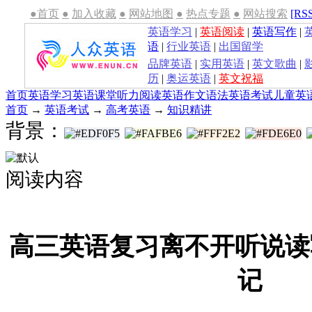
●首页
●
加入收藏
●
网站地图
●
热点专题
●
网站搜索
[RS
英语学习
|
英语阅读
|
英语写作
|
语
|
行业英语
|
出国留学
品牌英语
|
实用英语
|
英文歌曲
|
历
|
奥运英语
|
英文祝福
首页
英语学习
英语课堂
听力
阅读
英语作文
语法
英语考试
儿童英
首页
→
英语考试
→
高考英语
→
知识精讲
背景：
阅读内容
高三英语复习离不开听说读
记